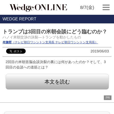
8/7(金)
WEDGE REPORT
トランプは3回目の米朝会談にどう臨むのか？
ハノイ米朝交渉の決裂―トランプを動かしたもの
布施哲
（テレビ朝日ワシントン支局長 テレビ朝日ワシントン支局長）
2019/06/03
2回目の米朝首脳会談決裂の裏には何があったのか？そして、3
回目の会談への道筋とは？
本文を読む
PR