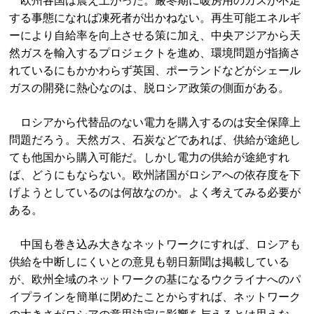
欧州各国は震え上がった。厳冬期に暖房用のガスが不足
する事態になれば凍死者が出かねない。再生可能エネルギ
ーにより自給率を向上させる策に加え、中央アジアから天
然ガスを輸入するプロジェクトを進め、環境問題が指摘さ
れているにもかかわらず英国、ポーランドなどがシェール
ガスの開発に熱心なのは、脱ロシア政策の側面がある。
ロシアから代替品のない電力を購入するのは安全保障上
問題だろう。天然ガス、石炭などであれば、供給が途絶し
ても他国から購入可能だ。しかし電力の供給が途絶すれ
ば、どうにもならない。欧州諸国がロシアへの依存度を下
げようとしているのは何故なのか。よく考えてみる必要が
ある。
中国も巻き込み大きなネットワークにすれば、ロシアも
供給を中断しにくいとの意見も朝日新聞は掲載している
が、欧州全域のネットワークの基になるウクライナへのパ
イプラインを簡単に閉めたことからすれば、ネットワーク