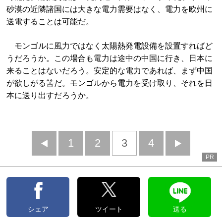
砂漠の近隣諸国には大きな電力需要はなく、電力を欧州に
送電することは可能だ。
モンゴルに風力ではなく太陽熱発電設備を設置すればど
うだろうか。この場合も電力は途中の中国に行き、日本に
来ることはないだろう。安定的な電力であれば、まず中国
が欲しがる筈だ。モンゴルから電力を受け取り、それを日
本に送り出すだろうか。
前
1
2
3
4
次
PR
へ
へ
シェア
ツイート
送る