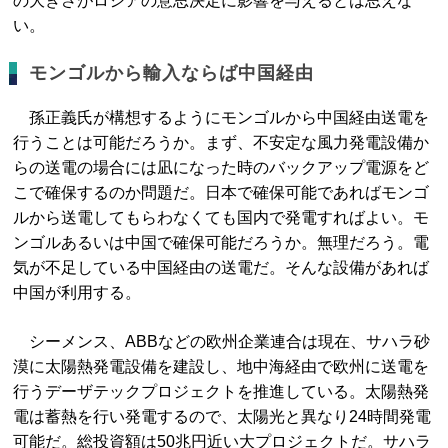
の大きさがロシアの意思決定に影響を与えるとは思えな
い。
モンゴルから輸入ならば中国経由
孫正義氏が構想するようにモンゴルから中国経由送電を
行うことは可能だろうか。まず、不安定な風力発電設備か
らの送電の場合には凪になった時のバックアップ電源をど
こで確保するのか問題だ。日本で確保可能であればモンゴ
ルから送電してもらわなくても国内で発電すればよい。モ
ンゴルあるいは中国で確保可能だろうか。無理だろう。電
気が不足している中国経由の送電だ。そんな設備があれば
中国が利用する。
シーメンス、ABBなどの欧州企業連合は現在、サハラ砂
漠に太陽熱発電設備を建設し、地中海経由で欧州に送電を
行うデーザテックプロジェクトを推進している。太陽熱発
電は蓄熱を行い発電するので、太陽光と異なり24時間発電
可能だ。総投資額は50兆円近い大プロジェクトだ。サハラ