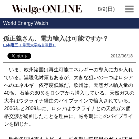
8/9(日)
World Energy Watch
孫正義さん、電力輸入は可能ですか？
山本隆三
（ 常葉大学名誉教授）
2012/06/18
いま、欧州諸国は再生可能エネルギーの導入に力を入れ
ている。温暖化対策もあるが、大きな狙いの一つはロシア
へのエネルギー依存度低減だ。欧州は、天然ガス輸入量の
40％、石油の30％をロシアから購入している。天然ガスの
大半はウクライナ経由のパイプラインで輸入されている。
2006年と2009年に、ロシアはウクライナとの天然ガス価
格交渉が紛糾したことを理由に、厳冬期にこのパイプライ
ンを閉じた。