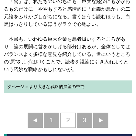
「食」は、私たちのいのちにも、巨大な経済にもかかわ
るものだけに、ややもすると感情的に「正義か悪か」の二
元論をふりかざしがちになる。書くほうも読むほうも、白
黒はっきりしているほうがラクで心地よい。
本書も、いわゆる巨大企業を悪者扱いするところがあ
り、論の展開に首をかしげる部分はあるが、全体としては
バランスよく多様な意見を紹介している。世にいうところ
の”悪”をまずは叩くことで、読者を議論に引き入れようと
いう巧妙な戦略かもしれないが。
次ページ » より大きな戦略的展望の中で
前
1
2
3
次
へ
へ