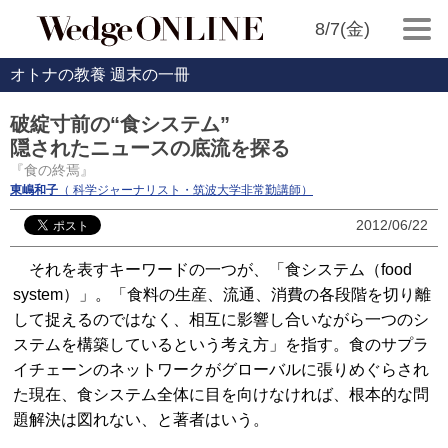
8/7(金)
オトナの教養 週末の一冊
破綻寸前の“食システム”
隠されたニュースの底流を探る
『食の終焉』
東嶋和子
（ 科学ジャーナリスト・筑波大学非常勤講師）
2012/06/22
それを表すキーワードの一つが、「食システム（food
system）」。「食料の生産、流通、消費の各段階を切り離
して捉えるのではなく、相互に影響し合いながら一つのシ
ステムを構築しているという考え方」を指す。食のサプラ
イチェーンのネットワークがグローバルに張りめぐらされ
た現在、食システム全体に目を向けなければ、根本的な問
題解決は図れない、と著者はいう。