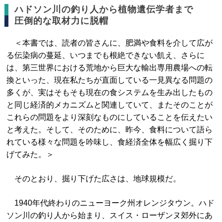
ハドソン川の釣り人から植物遺伝学者まで
圧倒的な取材力に脱帽
＜本書では、読者の皆さんに、肥満や食料を介して広が
る伝染病の蔓延、いつまでも根絶できない飢え、さらに
は、第三世界における荒地から巨大な輸出専用農場への転
換といった、現在私たちが直面している一見異なる問題の
多くが、実はそもそも現在の食システムを生み出したもの
と同じ経済的メカニズムと関連していて、またそのことが
これらの問題をより深刻なものにしていることを伝えたい
と考えた。そして、そのために、昨今、食料について語ら
れている様々な問題を吟味し、食経済全体を幅広く掘り下
げてみた。＞
そのとおり、掘り下げた広さは、地球規模だ。
1940年代終わりのニューヨーク州オレンジタウン。ハド
ソン川の釣り人から始まり、スイス・ローザンヌ郊外にあ