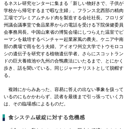
るネスレ研究センターに集まる「新しい物好きで、子供が
学校から帰宅するまで暇な主婦」。フランス北西部の精肉
工場でプレミアムチルド肉を製造する会社社長。フロリダ
州議会議事堂で食品業界からの電話を受ける下院保健委員
会事務局長。中国山東省の博覧会場にしつらえた温室でピ
ーマンを栽培するベンチャー起業家風の農夫。ケニア中南
部の農場で雨を乞う夫婦。アイオワ州立大学でトウモロコ
シの遺伝子を研究する植物遺伝学者。さらにスコットラン
ドの巨大養殖池や九州の合鴨農法にいたるまで、とにかく
歩き、話を聞いている。同じジャーナリストとして脱帽す
る。
複雑にからみあった、容易に答えの出ない事象を扱って
いるのにもかかわらず、読者を最後まで引っ張っていく力
は、その臨場感によるものだ。
食システム破綻に対する危機感