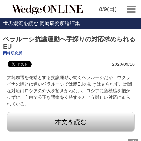
8/9(日)
世界潮流を読む 岡崎研究所論評集
ベラルーシ抗議運動へ手探りの対応求められる
EU
岡崎研究所
2020/09/10
大統領選を発端とする抗議運動が続くベラルーシだが、ウクラ
イナの際とは違いベラルーシでは親EUの動きは見られず、迂闊
な対応はロシアの介入を招きかねない。ロシアに危機感を抱か
せずに、自由で公正な選挙を支持するという難しい対応に迫ら
れている。
本文を読む