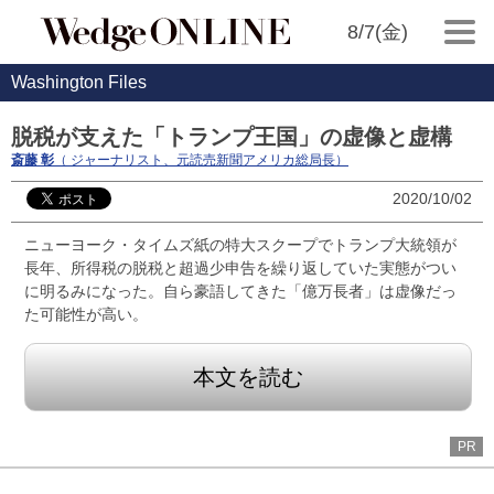
8/7(金)
Washington Files
脱税が支えた「トランプ王国」の虚像と虚構
斎藤 彰
（ ジャーナリスト、元読売新聞アメリカ総局長）
2020/10/02
ニューヨーク・タイムズ紙の特大スクープでトランプ大統領が
長年、所得税の脱税と超過少申告を繰り返していた実態がつい
に明るみになった。自ら豪語してきた「億万長者」は虚像だっ
た可能性が高い。
本文を読む
PR