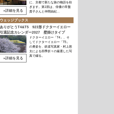
に、京都で新たな旅の物語を紡
ぎます。第1部は、俳優の常盤
»詳細を見る
貴子さんと仲間由紀…
ウェッジブックス
ありがとうT4&T5 923形ドクターイエロー
引退記念カレンダー2027 壁掛けタイプ
ドクターイエロー「T4」、そ
してドクターイエロー「T5」
の勇姿を、鉄道写真家・村上悠
太による四季折々の厳選した写
真で綴る。
»詳細を見る