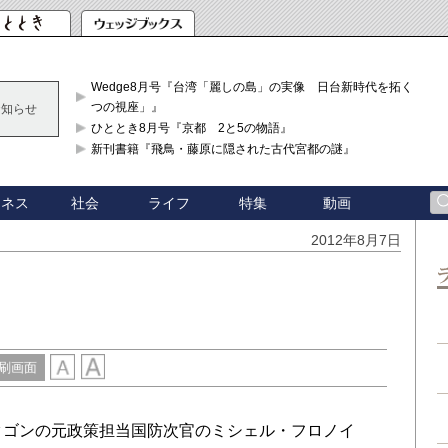
Wedge8月号『台湾「麗しの島」の実像 日台新時代を拓く「3
つの視座」』
お知らせ
ひととき8月号『京都 2と5の物語』
新刊書籍『飛鳥・藤原に隠された古代宮都の謎』
ジネス
社会
ライフ
特集
動画
2012年8月7日
刷画面
号に、ペンタゴンの元政策担当国防次官のミシェル・フロノイ