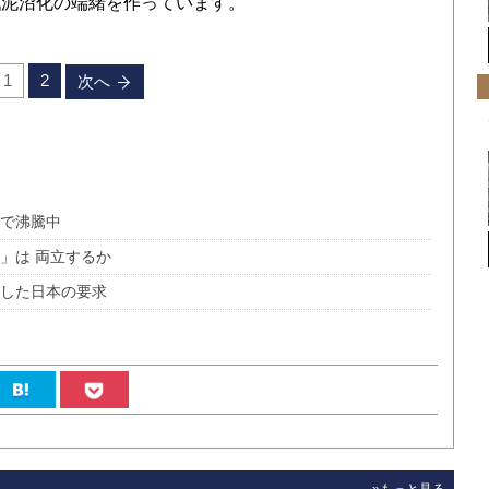
戦泥沼化の端緒を作っています。
1
2
次へ
ンで沸騰中
」は 両立するか
れした日本の要求