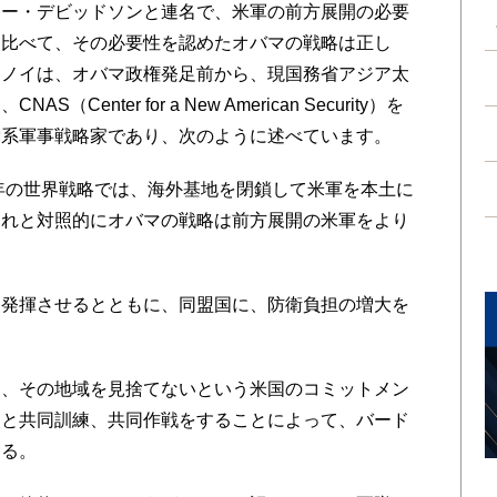
ニー・デビッドソンと連名で、米軍の前方展開の必要
に比べて、その必要性を認めたオバマの戦略は正し
ロノイは、オバマ政権発足前から、現国務省アジア太
nter for a New American Security）を
党系軍事戦略家であり、次のように述べています。
年の世界戦略では、海外基地を閉鎖して米軍を本土に
それと対照的にオバマの戦略は前方展開の米軍をより
発揮させるとともに、同盟国に、防衛負担の増大を
、その地域を見捨てないという米国のコミットメン
ーと共同訓練、共同作戦をすることによって、バード
ある。