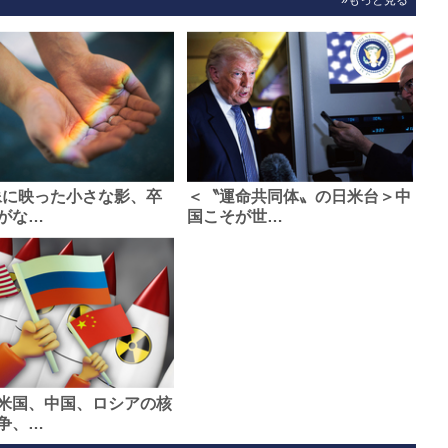
»もっと見る
像に映った小さな影、卒
＜〝運命共同体〟の日米台＞中
がな…
国こそが世…
米国、中国、ロシアの核
争、…