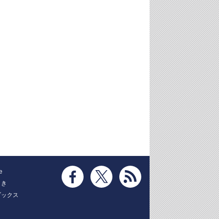
e
とき
ブックス