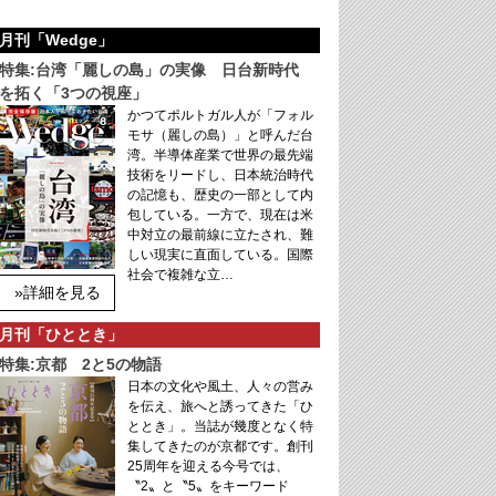
月刊「Wedge」
特集:台湾「麗しの島」の実像 日台新時代
を拓く「3つの視座」
かつてポルトガル人が「フォル
モサ（麗しの島）」と呼んだ台
湾。半導体産業で世界の最先端
技術をリードし、日本統治時代
の記憶も、歴史の一部として内
包している。一方で、現在は米
中対立の最前線に立たされ、難
しい現実に直面している。国際
社会で複雑な立…
»詳細を見る
月刊「ひととき」
特集:京都 2と5の物語
日本の文化や風土、人々の営み
を伝え、旅へと誘ってきた「ひ
ととき」。当誌が幾度となく特
集してきたのが京都です。創刊
25周年を迎える今号では、
〝2〟と〝5〟をキーワード