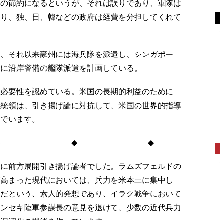
の節約になるというが、それは誤りであり、軍隊は
あり、独、日、韓などの政府は経費を分担してくれて
、それ以来豪州には海兵隊を派遣し、シンガポー
どに沿岸警備の艦隊派遣を計画している。
必要性を認めている。米国の長期的利益のために
大統領は、引き揚げ論に対抗して、米国の世界的指導
んでいます。
◆ ◆
に前方展開引き揚げ論者でした。ラムズフェルドの
が高まった現代においては、兵力を米本土に集中し
きだという、素人的発想であり、イラク戦争において
シンセキ陸軍参謀長の意見を退けて、少数の近代兵力