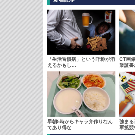
「生活習慣病」という呼称が消
CT画
えるかもし…
業証書
早朝5時からキャラ弁作りなん
強まる
てあり得な…
軍拡競