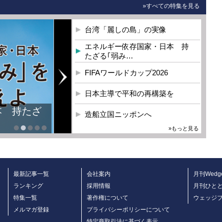
»すべての特集を見る
台湾「麗しの島」の実像
エネルギー依存国家・日本 持
たざる｢弱み…
FIFAワールドカップ2026
日本主導で平和の再構築を
本 持たざ
造船立国ニッポンへ
»もっと見る
最新記事一覧
会社案内
月刊Wedg
ランキング
採用情報
月刊ひと
特集一覧
著作権について
ウェッジ
メルマガ登録
プライバシーポリシーについて
特定商取引法に基づく表示