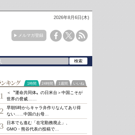
2026年8月6日(木)
メルマガ登録
ランキング
1時間
24時間
1週間
いいね
＜〝運命共同体〟の日米台＞中国こそが
1
世界の脅威....…
早朝5時からキャラ弁作りなんてあり得
2
ない……中国のお母…
日本でも進む「在宅勤務廃止」、
3
GMO・熊谷代表の投稿で…