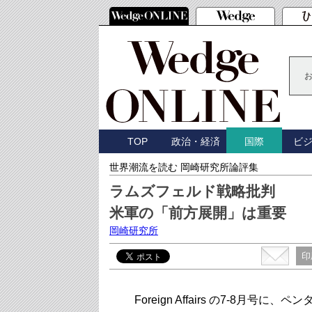
TOP
政治・経済
ビ
国際
世界潮流を読む 岡崎研究所論評集
ラムズフェルド戦略批判
米軍の「前方展開」は重要
岡崎研究所
印
Foreign Affairs の7-8月