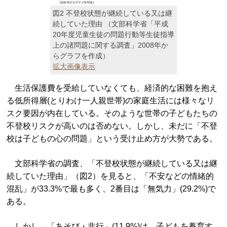
図2 不登校状態が継続している又は継
続していた理由 （文部科学省「平成
20年度児童生徒の問題行動等生徒指導
上の諸問題に関する調査」2008年か
らグラフを作成）
拡大画像表示
生活保護費を受給していなくても、経済的な困難を抱え
る低所得層(とりわけ一人親世帯)の家庭生活には様々なリ
スク要因が内在している。そのような世帯の子どもたちの
不登校リスクが高いのは否めない。しかし、未だに「不登
校は子どもの心の問題」という受け止め方が大勢である。
文部科学省の調査、「不登校状態が継続している又は継
続していた理由」（図2）を見ると、「不安などの情緒的
混乱」が33.3%で最も多く、2番目は「無気力」(29.2%)で
ある。
しかし、「あそび・非行」(11.9%)は、子どもを養育す