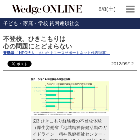
8/8(土)
子ども・家庭・学校 貧困連鎖社会
不登校、ひきこもりは
心の問題にとどまらない
青砥恭
（ NPO法人 さいたまユースサポートネット代表理事）
2012/09/12
図3 ひきこもり経験者の不登校体験
（厚生労働省『地域精神保健活動のガ
イドライン 精神保健福祉センター・