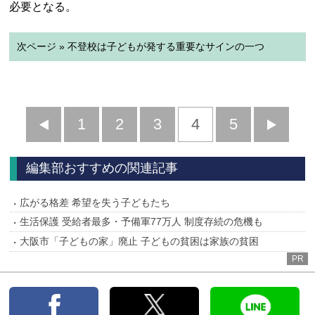
必要となる。
次ページ » 不登校は子どもが発する重要なサインの一つ
前
1
2
3
4
5
へ
へ
編集部おすすめの関連記事
広がる格差 希望を失う子どもたち
生活保護 受給者最多・予備軍77万人 制度存続の危機も
大阪市「子どもの家」廃止 子どもの貧困は家族の貧困
PR