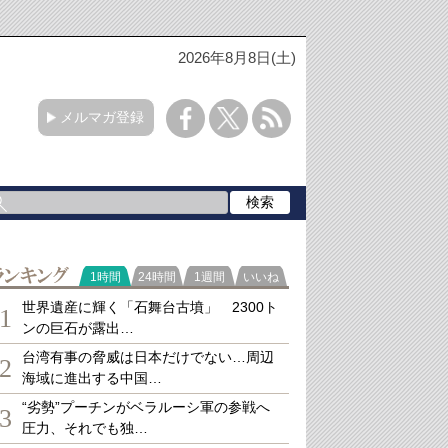
2026年8月8日(土)
メルマガ登録
ランキング
1時間
24時間
1週間
いいね
世界遺産に輝く「石舞台古墳」 2300ト
1
ンの巨石が露出…
台湾有事の脅威は日本だけでない…周辺
2
海域に進出する中国…
“劣勢”プーチンがベラルーシ軍の参戦へ
3
圧力、それでも独…