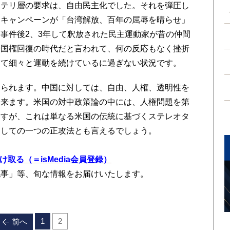
ンテリ層の要求は、自由民主化でした。それを弾圧し
たキャンペーンが「台湾解放、百年の屈辱を晴らせ」
事件後2、3年して釈放された民主運動家が昔の仲間
や国権回復の時代だと言われて、何の反応もなく挫折
して細々と運動を続けているに過ぎない状況です。
られます。中国に対しては、自由、人権、透明性を
出来ます。米国の対中政策論の中には、人権問題を第
ますが、これは単なる米国の伝統に基づくステレオタ
としての一つの正攻法とも言えるでしょう。
を受け取る（＝isMedia会員登録）
記事」等、旬な情報をお届けいたします。
1
2
前へ