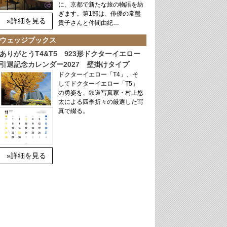
に、京都で新たな旅の物語を紡
ぎます。第1部は、俳優の常盤
»詳細を見る
貴子さんと仲間由紀…
ウェッジブックス
ありがとうT4&T5 923形ドクターイエロー
引退記念カレンダー2027 壁掛けタイプ
ドクターイエロー「T4」、そ
してドクターイエロー「T5」
の勇姿を、鉄道写真家・村上悠
太による四季折々の厳選した写
真で綴る。
»詳細を見る