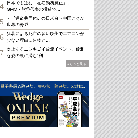
日本でも進む「在宅勤務廃止」、
4
GMO・熊谷代表の投稿で…
＜〝運命共同体〟の日米台＞中国こそが
5
世界の脅威....…
猛暑による死亡の多い欧州でエアコンが
6
少ない理由…建物と…
炎上するニシキゴイ放流イベント、優雅
7
な姿の裏に潜む“利…
»もっと見る