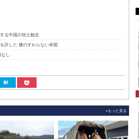
張する中国の領土観念
を許した 腰のすわらない米国
拠なし
»もっと見る