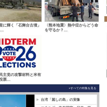
産に輝く「石舞台古墳」
〈熊本地震〉熱中症からどう命
0…
を守るか？…
民主党の攻撃材料と米有
投票…
»すべての特集を見る
台湾「麗しの島」の実像