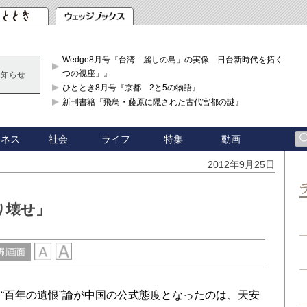
Wedge8月号『台湾「麗しの島」の実像 日台新時代を拓く「3
つの視座」』
お知らせ
ひととき8月号『京都 2と5の物語』
新刊書籍『飛鳥・藤原に隠された古代宮都の謎』
ジネス
社会
ライフ
特集
動画
2012年9月25日
り壊せ」
刷画面
百年の遺恨”論が中国の公式態度となったのは、天安