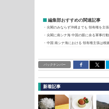
編集部おすすめの関連記事
尖閣のみならず沖縄までも 領有権を主
尖閣に南シナ海 中国の眼に余る軍事行動
中国 南シナ海における 領有権主張は根
バックナンバー
新着記事