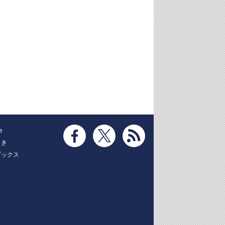
e
とき
ブックス