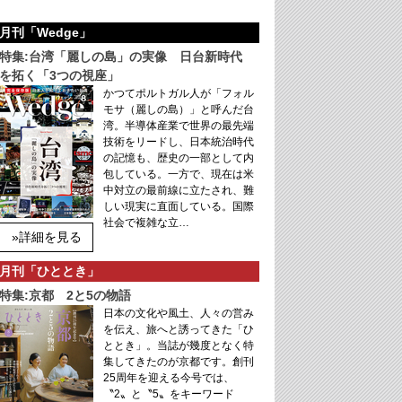
月刊「Wedge」
特集:台湾「麗しの島」の実像 日台新時代
を拓く「3つの視座」
かつてポルトガル人が「フォル
モサ（麗しの島）」と呼んだ台
湾。半導体産業で世界の最先端
技術をリードし、日本統治時代
の記憶も、歴史の一部として内
包している。一方で、現在は米
中対立の最前線に立たされ、難
しい現実に直面している。国際
社会で複雑な立…
»詳細を見る
月刊「ひととき」
特集:京都 2と5の物語
日本の文化や風土、人々の営み
を伝え、旅へと誘ってきた「ひ
ととき」。当誌が幾度となく特
集してきたのが京都です。創刊
25周年を迎える今号では、
〝2〟と〝5〟をキーワード