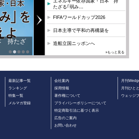
エネルギー依存国家・日本 持
たざる｢弱み…
FIFAワールドカップ2026
日本主導で平和の再構築を
造船立国ニッポンへ
»もっと見る
最新記事一覧
会社案内
月刊Wedg
ランキング
採用情報
月刊ひと
特集一覧
著作権について
ウェッジ
メルマガ登録
プライバシーポリシーについて
特定商取引法に基づく表示
広告のご案内
お問い合わせ