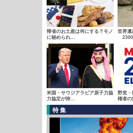
帰省のお土産は何にする？モノ
世界遺
に秘められ…
230
米国・サウジアラビア原子力協
野党・
力協定が持…
権者の
特集