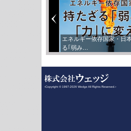
FIFAワールドカップ2026
‹Copyright © 1997-2026 Wedge All Rights Reserved.›