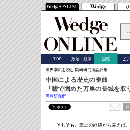
TOP
政治・経済
ビ
国際
世界潮流を読む 岡崎研究所論評集
中国による歴史の歪曲
「嘘で固めた万里の長城を取
岡崎研究所
印
そもそも、最近の経緯から言えば、“