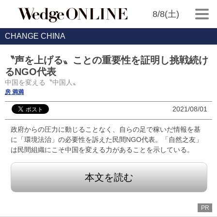
8/8(土)
CHANGE CHINA
〝声を上げる〟ことの重要性を証明し挑戦続け
るNGO代表
中国を変える〝中国人〟
房 満満
2021/08/01
政府からの圧力に動じることなく、自らの足で稼いだ情報を基
に「環境法治」の必要性を訴えた民間NGO代表。「自然之友」
は民間組織にこそ中国を変える力があることを示している。
本文を読む
PR