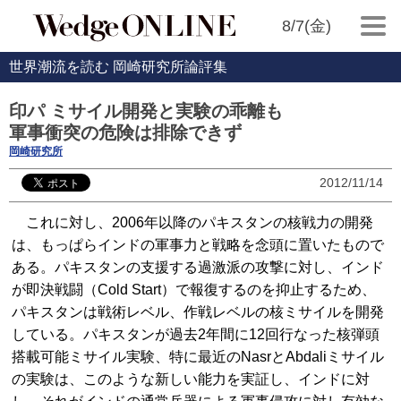
8/7(金)
世界潮流を読む 岡崎研究所論評集
印パ ミサイル開発と実験の乖離も
軍事衝突の危険は排除できず
岡崎研究所
2012/11/14
これに対し、2006年以降のパキスタンの核戦力の開発
は、もっぱらインドの軍事力と戦略を念頭に置いたもので
ある。パキスタンの支援する過激派の攻撃に対し、インド
が即決戦闘（Cold Start）で報復するのを抑止するため、
パキスタンは戦術レベル、作戦レベルの核ミサイルを開発
している。パキスタンが過去2年間に12回行なった核弾頭
搭載可能ミサイル実験、特に最近のNasrとAbdaliミサイル
の実験は、このような新しい能力を実証し、インドに対