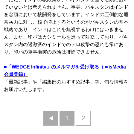
ていないとは考えられません。事実、パキスタンはインド
を念頭において核開発をしています。インドの圧倒的な通
常兵力に対し、核で抑止するというのがパキスタンの基本
戦略であり、インドはこれを無視するわけにはいきませ
ん。また、印パはカシミールを巡って対立しており、パキ
スタン内の過激派のインドでのテロ攻撃の恐れも常にあ
り、印パの軍事衝突の危険は排除できません。
■
「WEDGE Infinity」のメルマガを受け取る（＝isMedia
会員登録）
「最新記事」や「編集部のおすすめ記事」等、旬な情報を
お届けいたします。
前
1
2
へ