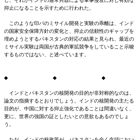
し、それがインドの通常兵器による軍事侵攻に対し有効な
抑止になることを示すために行われた。
このような印パのミサイル開発と実験の乖離は、インド
の国家安全保障方針の変化と、抑止の信頼性のギャップを
埋めようとするパキスタンの対応の結果と見られ、最近の
ミサイル実験は両国が古典的軍拡競争をしていること示唆
するものではない、と述べています。
◆ ◆ ◆
インドとパキスタンの核開発の目的が非対称的なのは、
論文の指摘するとおりでしょう。インドの核開発の主たる
目的が、中国に対する抑止強化であることは間違いなく、
更に、世界の強国の証としたいとの意欲もあるのでしょ
う。
ただ、インドの核政策が、パキスタンを全く念頭におい