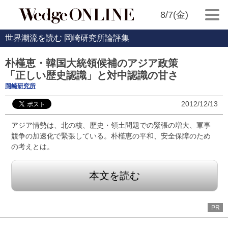
8/7(金)
世界潮流を読む 岡崎研究所論評集
朴槿恵・韓国大統領候補のアジア政策
「正しい歴史認識」と対中認識の甘さ
岡崎研究所
2012/12/13
アジア情勢は、北の核、歴史・領土問題での緊張の増大、軍事
競争の加速化で緊張している。朴槿恵の平和、安全保障のため
の考えとは。
本文を読む
PR