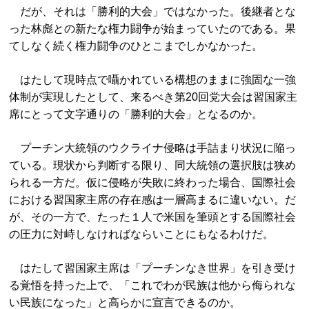
だが、それは「勝利的大会」ではなかった。後継者とな
った林彪との新たな権力闘争が始まっていたのである。果
てしなく続く権力闘争のひとこまでしかなかった。
はたして現時点で囁かれている構想のままに強固な一強
体制が実現したとして、来るべき第20回党大会は習国家主
席にとって文字通りの「勝利的大会」となるのか。
プーチン大統領のウクライナ侵略は手詰まり状況に陥っ
ている。現状から判断する限り、同大統領の選択肢は狭め
られる一方だ。仮に侵略が失敗に終わった場合、国際社会
における習国家主席の存在感は一層高まるに違いない。だ
が、その一方で、たった１人で米国を筆頭とする国際社会
の圧力に対峙しなければならいことにもなるわけだ。
はたして習国家主席は「プーチンなき世界」を引き受け
る覚悟を持った上で、「これでわが民族は他から侮られな
い民族になった」と高らかに宣言できるのか。