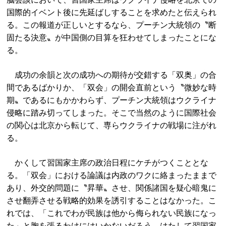
国際的イベント後に先延ばしすることを求めたと伝えられ
る。この報道が正しいとするなら、プーチン大統領の〝断
固たる決意〟が中国側の目算を狂わせてしまったことにな
る。
成功の余韻と次の成功への期待が交錯する「双奥」の合
間であるばかりか、「双会」の開会直前という〝微妙な時
期〟であるにもかかわらず、プーチン大統領はウクライナ
侵略に踏み切ってしまった。そこで当然のように国際社会
の関心は北京から転じて、専らウクライナの戦場に注がれ
る。
かくして習国家主席の政治日程にケチがつくこととな
る。「双会」における論議は内政のワクに絡まったままで
あり、外交的問題に〝昇華〟させ、関係諸国を疑心暗鬼に
させ翻弄させる戦略的効果を誘引することはなかった。こ
れでは、「これでわが民族は他から侮られない民族になっ
た」と胸を張るわけにはいかないだろう。はたして習国家