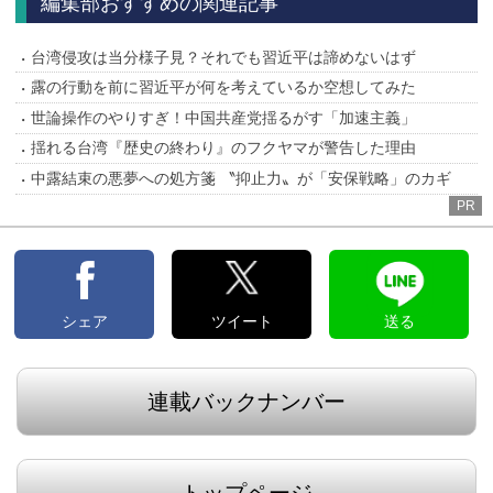
編集部おすすめの関連記事
台湾侵攻は当分様子見？それでも習近平は諦めないはず
露の行動を前に習近平が何を考えているか空想してみた
世論操作のやりすぎ！中国共産党揺るがす「加速主義」
揺れる台湾『歴史の終わり』のフクヤマが警告した理由
中露結束の悪夢への処方箋 〝抑止力〟が「安保戦略」のカギ
PR
シェア
ツイート
送る
連載バックナンバー
トップページ