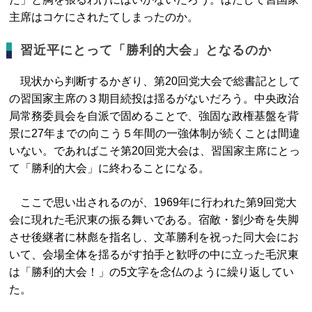
主席はコケにされたてしまったのか。
習近平にとって「勝利的大会」となるのか
現状から判断するかぎり、第20回党大会で総書記として
の習国家主席の３期目続投は揺るがないだろう。中央政治
局常務委員会を自派で固めることで、強固な政権基盤を背
景に27年までの向こう５年間の一強体制が続くことは間違
いない。であればこそ第20回党大会は、習国家主席にとっ
て「勝利的大会」に終わることになる。
ここで思い出されるのが、1969年に行われた第9回党大
会に現れた毛沢東の振る舞いである。宿敵・劉少奇を失脚
させ後継者に林彪を指名し、文革勝利を祝った同大会にお
いて、会場全体を揺るがす拍手と歓呼の中に立った毛沢東
は「勝利的大会！」の5文字を念仏のように繰り返してい
た。