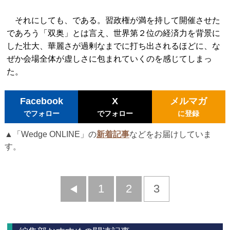
それにしても、である。習政権が満を持して開催させた
であろう「双奥」とは言え、世界第２位の経済力を背景に
した壮大、華麗さが過剰なまでに打ち出されるほどに、な
ぜか会場全体が虚しさに包まれていくのを感じてしまっ
た。
Facebook
X
メルマガ
でフォロー
でフォロー
に登録
▲「Wedge ONLINE」の
新着記事
などをお届けしていま
す。
前
1
2
3
へ