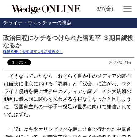
8/7(金)
チャイナ・ウォッチャーの視点
政治日程にケチをつけられた習近平 ３期目続投
なるか
樋泉克夫
（ 愛知県立大学名誉教授）
2022/03/16
そうなっていたなら、おそらく世界中のメディアの関心
は確実に北京における「双奥」と「双会」に注がれ、ウク
ライナ侵略を機に世界中のメディアが露プーチン大統領の
動向に最大限に関心を払わざるを得なくなったと同じよう
に、習国家主席の一挙手一投足が世界に向けて発信されて
いたはずだ。
一説には冬季オリンピックを機に北京で行われた中露首
脳会談において、習国家主席はウクライナ侵略を北京での