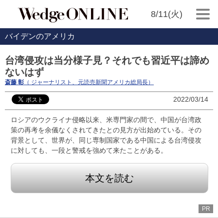
8/11(火)
バイデンのアメリカ
台湾侵攻は当分様子見？それでも習近平は諦め
ないはず
斎藤 彰
（ ジャーナリスト、元読売新聞アメリカ総局長）
2022/03/14
ロシアのウクライナ侵略以来、米専門家の間で、中国が台湾政
策の再考を余儀なくされてきたとの見方が出始めている。その
背景として、世界が、同じ専制国家である中国による台湾侵攻
に対しても、一段と警戒を強めて来たことがある。
本文を読む
PR