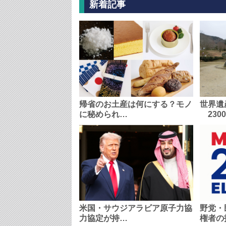
新着記事
帰省のお土産は何にする？モノ
世界遺
に秘められ…
230
米国・サウジアラビア原子力協
野党・
力協定が持…
権者の