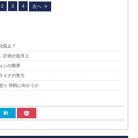
2
3
4
次へ
化阻止？
」計画が急浮上
ョンの限界
ライナの実力
怒り 停戦に向かうか