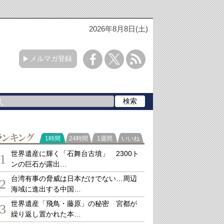
2026年8月8日(土)
メルマガ登録
ランキング
1時間
24時間
1週間
いいね
世界遺産に輝く「石舞台古墳」 2300ト
1
ンの巨石が露出…
台湾有事の脅威は日本だけでない…周辺
2
海域に進出する中国…
世界遺産「飛鳥・藤原」の秘密 宮都が
3
繰り返し置かれた本…