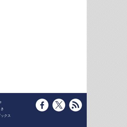
e
とき
ブックス