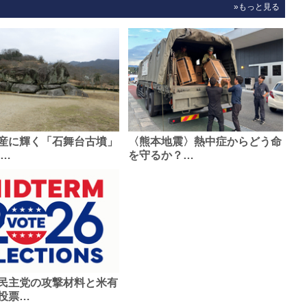
»もっと見る
産に輝く「石舞台古墳」
〈熊本地震〉熱中症からどう命
0…
を守るか？…
民主党の攻撃材料と米有
投票…