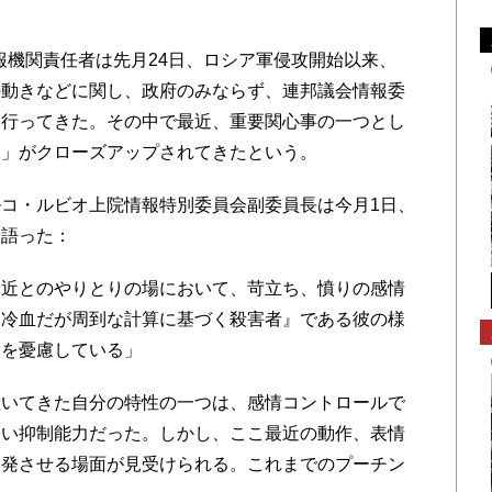
報機関責任者は先月24日、ロシア軍侵攻開始以来、
の動きなどに関し、政府のみならず、連邦議会情報委
を行ってきた。その中で最近、重要関心事の一つとし
況」がクローズアップされてきたという。
コ・ルビオ上院情報特別委員会副委員長は今月1日、
に語った：
近とのやりとりの場において、苛立ち、憤りの感情
『冷血だが周到な計算に基づく殺害者』である彼の様
とを憂慮している」
いてきた自分の特性の一つは、感情コントロールで
ない抑制能力だった。しかし、ここ最近の動作、表情
爆発させる場面が見受けられる。これまでのプーチン