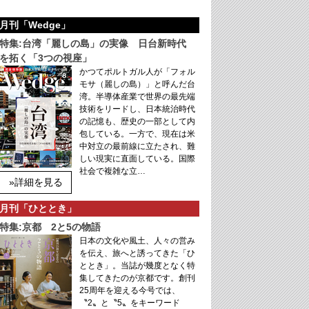
月刊「Wedge」
特集:台湾「麗しの島」の実像 日台新時代
を拓く「3つの視座」
かつてポルトガル人が「フォル
モサ（麗しの島）」と呼んだ台
湾。半導体産業で世界の最先端
技術をリードし、日本統治時代
の記憶も、歴史の一部として内
包している。一方で、現在は米
中対立の最前線に立たされ、難
しい現実に直面している。国際
社会で複雑な立…
»詳細を見る
月刊「ひととき」
特集:京都 2と5の物語
日本の文化や風土、人々の営み
を伝え、旅へと誘ってきた「ひ
ととき」。当誌が幾度となく特
集してきたのが京都です。創刊
25周年を迎える今号では、
〝2〟と〝5〟をキーワード