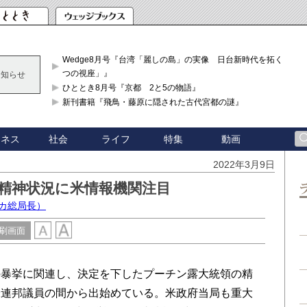
Wedge8月号『台湾「麗しの島」の実像 日台新時代を拓く「3
つの視座」』
お知らせ
ひととき8月号『京都 2と5の物語』
新刊書籍『飛鳥・藤原に隠された古代宮都の謎』
ジネス
社会
ライフ
特集
動画
2022年3月9日
精神状況に米情報機関注目
カ総局長）
刷画面
暴挙に関連し、決定を下したプーチン露大統領の精
米連邦議員の間から出始めている。米政府当局も重大