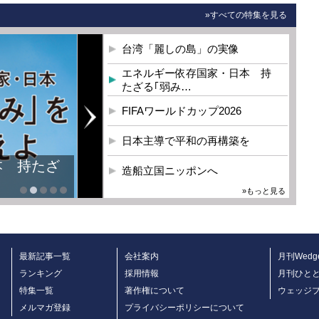
»すべての特集を見る
台湾「麗しの島」の実像
エネルギー依存国家・日本 持
たざる｢弱み…
FIFAワールドカップ2026
日本主導で平和の再構築を
本 持たざ
造船立国ニッポンへ
»もっと見る
最新記事一覧
会社案内
月刊Wedg
ランキング
採用情報
月刊ひと
特集一覧
著作権について
ウェッジ
メルマガ登録
プライバシーポリシーについて