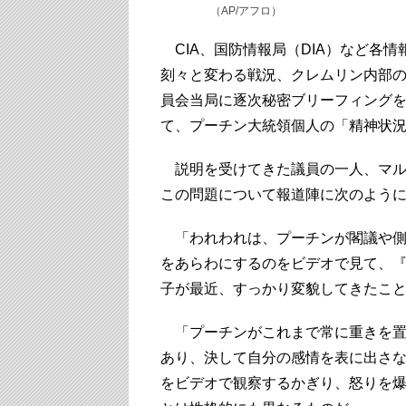
（AP/アフロ）
CIA、国防情報局（DIA）など各情
刻々と変わる戦況、クレムリン内部
員会当局に逐次秘密ブリーフィング
て、プーチン大統領個人の「精神状
説明を受けてきた議員の一人、マル
この問題について報道陣に次のよう
「われわれは、プーチンが閣議や側
をあらわにするのをビデオで見て、
子が最近、すっかり変貌してきたこ
「プーチンがこれまで常に重きを置
あり、決して自分の感情を表に出さ
をビデオで観察するかぎり、怒りを