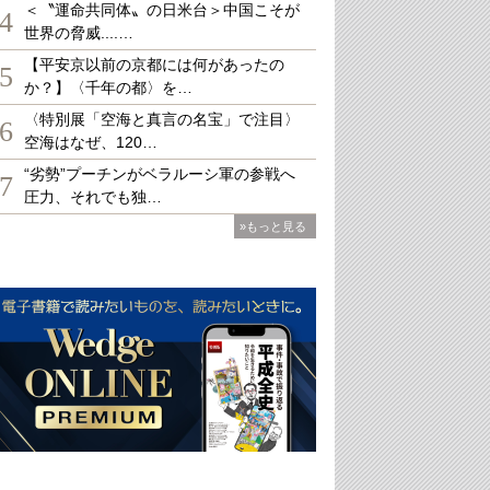
＜〝運命共同体〟の日米台＞中国こそが
4
世界の脅威....…
【平安京以前の京都には何があったの
5
か？】〈千年の都〉を…
〈特別展「空海と真言の名宝」で注目〉
6
空海はなぜ、120…
“劣勢”プーチンがベラルーシ軍の参戦へ
7
圧力、それでも独…
»もっと見る