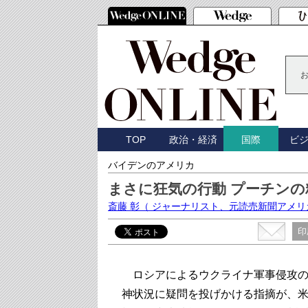
TOP
政治・経済
ビ
国際
バイデンのアメリカ
まさに狂気の行動 プーチンの
斎藤 彰
（ ジャーナリスト、元読売新聞アメリ
印
ロシアによるウクライナ軍事侵攻の
神状況に疑問を投げかける指摘が、