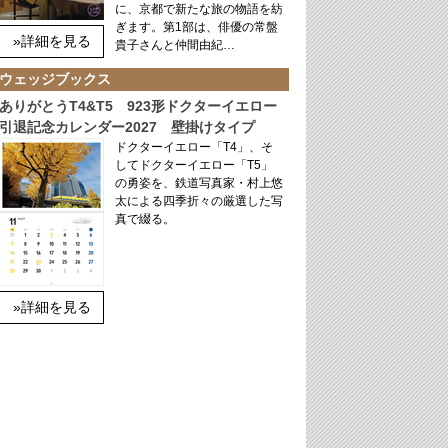
に、京都で新たな旅の物語を紡
ぎます。第1部は、俳優の常盤
»詳細を見る
貴子さんと仲間由紀…
ウェッジブックス
ありがとうT4&T5 923形ドクターイエロー
引退記念カレンダー2027 壁掛けタイプ
ドクターイエロー「T4」、そ
してドクターイエロー「T5」
の勇姿を、鉄道写真家・村上悠
太による四季折々の厳選した写
真で綴る。
»詳細を見る