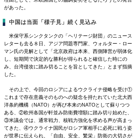
があった。
中国は当面「様子見」続く見込み
米保守系シンクタンクの「ヘリテージ財団」のニュース
レターも去る８日、アジア問題専門家、ウォルター・ロー
マン氏の見解として「北京政府は本来、西側陣営が弱体化
し、短期間で決定的な勝利が得られると確信した時にの
み、台湾侵攻に踏み切ることを旨としてきた」とまず指摘
した。
その上で、今回のロシアによるウクライナ侵略を受け①
これまで存在意義そのものへの疑念を持たれていた北大西
洋条約機構（NATO）が再び本来のNATOとして蘇りつつ
ある、②欧州各国が軒並み防衛費増額に踏み切り始めた、
③米議会では、通常戦力、核戦力強化を求める声が高まっ
てきた、④ウクライナ国民がロシア軍相手に必死に戦う姿
が世界に伝えられ、「自由、安全、繁栄」防衛の大切さが