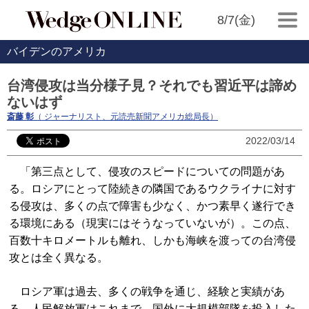
8/7(金)
バイデンのアメリカ
台湾侵攻は当分様子見？それでも習近平は諦め
ないはず
斎藤 彰
（ ジャーナリスト、元読売新聞アメリカ総局長）
2022/03/14
「第三点として、侵攻のスピードについての問題があ
る。ロシアにとって陸続きの隣国であるウクライナに対す
る侵攻は、多くの点で障害も少なく、かつ素早く遂行でき
る環境にある（現実にはそうなっていないが）。この点、
百数十キロメートルも離れ、しかも海峡を渡っての台湾侵
攻とは全く異なる。
ロシア軍は過去、多くの戦争を通じ、経験と実績があ
る。人民解放軍はこれまで、国外に大規模部隊を投入した