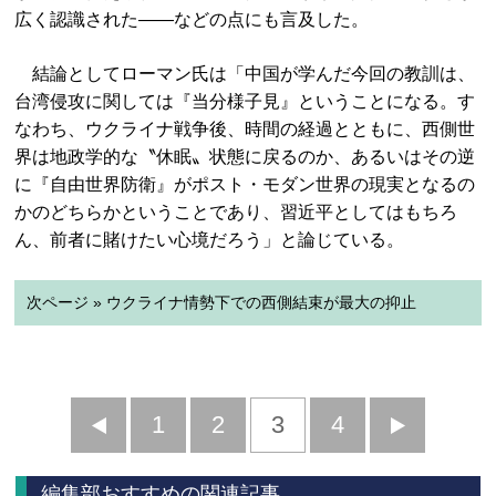
広く認識された――などの点にも言及した。
結論としてローマン氏は「中国が学んだ今回の教訓は、
台湾侵攻に関しては『当分様子見』ということになる。す
なわち、ウクライナ戦争後、時間の経過とともに、西側世
界は地政学的な〝休眠〟状態に戻るのか、あるいはその逆
に『自由世界防衛』がポスト・モダン世界の現実となるの
かのどちらかということであり、習近平としてはもちろ
ん、前者に賭けたい心境だろう」と論じている。
次ページ » ウクライナ情勢下での西側結束が最大の抑止
前
1
2
3
4
次
へ
へ
編集部おすすめの関連記事