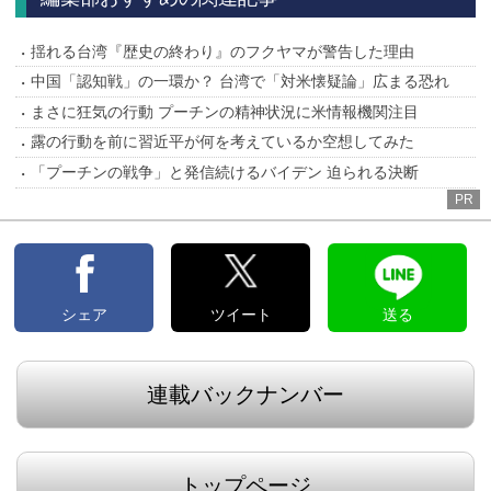
揺れる台湾『歴史の終わり』のフクヤマが警告した理由
中国「認知戦」の一環か？ 台湾で「対米懐疑論」広まる恐れ
まさに狂気の行動 プーチンの精神状況に米情報機関注目
露の行動を前に習近平が何を考えているか空想してみた
「プーチンの戦争」と発信続けるバイデン 迫られる決断
PR
シェア
ツイート
送る
連載バックナンバー
トップページ