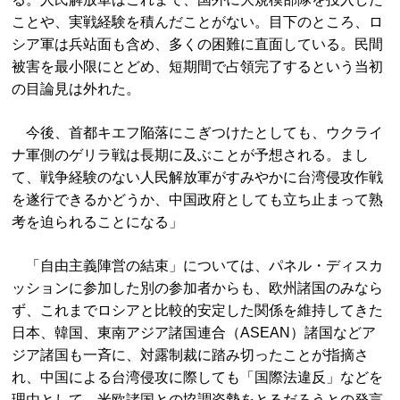
ことや、実戦経験を積んだことがない。目下のところ、ロ
シア軍は兵站面も含め、多くの困難に直面している。民間
被害を最小限にとどめ、短期間で占領完了するという当初
の目論見は外れた。
今後、首都キエフ陥落にこぎつけたとしても、ウクライ
ナ軍側のゲリラ戦は長期に及ぶことが予想される。まし
て、戦争経験のない人民解放軍がすみやかに台湾侵攻作戦
を遂行できるかどうか、中国政府としても立ち止まって熟
考を迫られることになる」
「自由主義陣営の結束」については、パネル・ディスカ
ッションに参加した別の参加者からも、欧州諸国のみなら
ず、これまでロシアと比較的安定した関係を維持してきた
日本、韓国、東南アジア諸国連合（ASEAN）諸国などア
ジア諸国も一斉に、対露制裁に踏み切ったことが指摘さ
れ、中国による台湾侵攻に際しても「国際法違反」などを
理由として、米欧諸国との協調姿勢をとるだろうとの発言