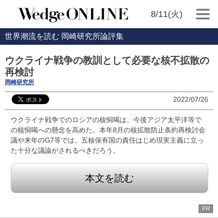
8/11(火)
世界潮流を読む 岡崎研究所論評集
ウクライナ戦争の教訓として必要な核不拡散の
再検討
岡崎研究所
2022/07/26
ウクライナ戦争でのロシアの核恫喝は、今後アジア太平洋等で
の核恫喝への懸念を高めた。本年8月の核拡散防止条約再検討会
議や来年のG7等では、五核保有国の責任はじめ現実主義に立っ
た十分な議論がされるべきだろう。
本文を読む
PR