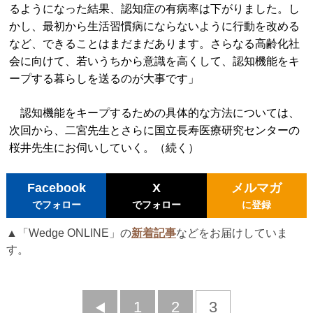
るようになった結果、認知症の有病率は下がりました。し
かし、最初から生活習慣病にならないように行動を改める
など、できることはまだまだあります。さらなる高齢化社
会に向けて、若いうちから意識を高くして、認知機能をキ
ープする暮らしを送るのが大事です」
認知機能をキープするための具体的な方法については、
次回から、二宮先生とさらに国立長寿医療研究センターの
桜井先生にお伺いしていく。（続く）
Facebook
X
メルマガ
でフォロー
でフォロー
に登録
▲「Wedge ONLINE」の
新着記事
などをお届けしていま
す。
前
1
2
3