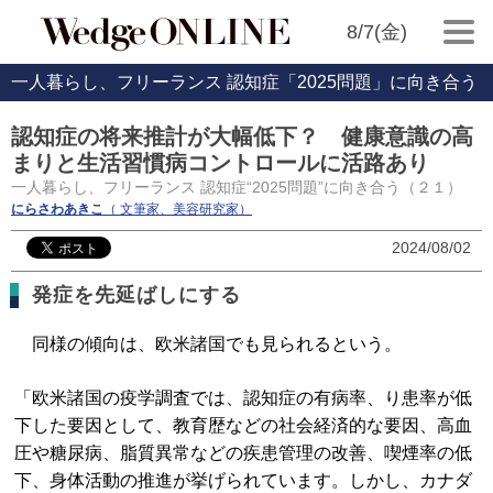
8/7(金)
一人暮らし、フリーランス 認知症「2025問題」に向き合う
認知症の将来推計が大幅低下？ 健康意識の高
まりと生活習慣病コントロールに活路あり
一人暮らし、フリーランス 認知症“2025問題”に向き合う（２１）
にらさわあきこ
（ 文筆家、美容研究家）
2024/08/02
発症を先延ばしにする
同様の傾向は、欧米諸国でも見られるという。
「欧米諸国の疫学調査では、認知症の有病率、り患率が低
下した要因として、教育歴などの社会経済的な要因、高血
圧や糖尿病、脂質異常などの疾患管理の改善、喫煙率の低
下、身体活動の推進が挙げられています。しかし、カナダ