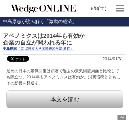
8/8(土)
中島厚志が読み解く「激動の経済」
アベノミクスは2014年も有効か
企業の自立が問われる年に
中島厚志
（ 新潟県立大学国際経済学部 教授）
2014/01/31
足元の日本の景気回復は顕著で過去の景気回復局面と比較して
も際立つ。2014年もアベノミクスは有効か。消費増税とともに
その影響を見通す。
本文を読む
PR