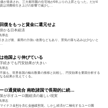
準地価が発表され、三大都市圏の住宅地が6年ぶりの上昇となった。だが4
資は消費税引き上げの影響で減少し…
回復をもっと賃金に還元せよ
掛かる日本経済
島厚志
引き上げ後、雇用の力強い改善などもあり、景気の落ち込みは少ないと
…
は他国より伸びている
字続きでも円安効果が大きい
島厚志
不振も、世界各国の輸出数量の推移と比較し、円安効果を要因分析する
なる結果が見えてくる。
ーロ通貨統合 南欧諸国で長期的に続…
和策が示すユーロ圏経済の厳しい現実
島厚志
たマイナス金利を含む金融緩和策。しかし経済が二極化するユーロ圏