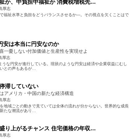
祉か、中負担中福祉か 消費税増税先…
島厚志
で福祉水準と負担をどうバランスさせるか―。その視点を欠くことはで
い円安は本当に円安なのか
喜一憂しない付加価値と生産性を実現せよ
島厚志
くような円安が進行している。現状のような円安は経済や企業収益にむし
いとの声もあるが…
停滞していない
はアメリカ・中国の新たな経済構造
島厚志
を地域ごとの動きで見ていては全体の流れが分からない。世界的な成長
新たな潮流があり…
盛り上がるチャンス 住宅価格の年収…
島厚志