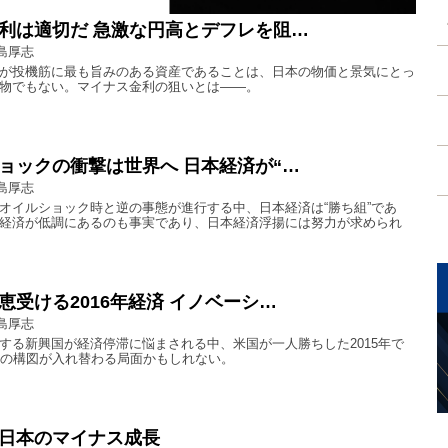
利は適切だ 急激な円高とデフレを阻…
島厚志
が投機筋に最も旨みのある資産であることは、日本の物価と景気にとっ
物でもない。マイナス金利の狙いとは――。
ョックの衝撃は世界へ 日本経済が“…
島厚志
オイルショック時と逆の事態が進行する中、日本経済は“勝ち組”であ
経済が低調にあるのも事実であり、日本経済浮揚には努力が求められ
恵受ける2016年経済 イノベーシ…
島厚志
する新興国が経済停滞に悩まされる中、米国が一人勝ちした2015年で
この構図が入れ替わる局面かもしれない。
日本のマイナス成長