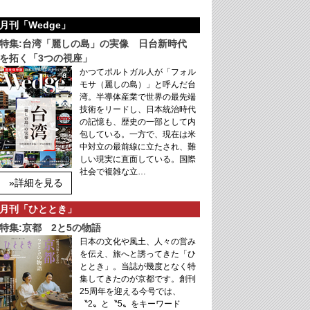
月刊「Wedge」
特集:台湾「麗しの島」の実像 日台新時代
を拓く「3つの視座」
かつてポルトガル人が「フォル
モサ（麗しの島）」と呼んだ台
湾。半導体産業で世界の最先端
技術をリードし、日本統治時代
の記憶も、歴史の一部として内
包している。一方で、現在は米
中対立の最前線に立たされ、難
しい現実に直面している。国際
社会で複雑な立…
»詳細を見る
月刊「ひととき」
特集:京都 2と5の物語
日本の文化や風土、人々の営み
を伝え、旅へと誘ってきた「ひ
ととき」。当誌が幾度となく特
集してきたのが京都です。創刊
25周年を迎える今号では、
〝2〟と〝5〟をキーワード