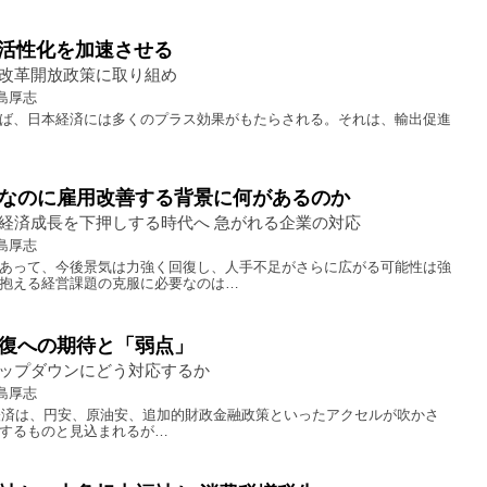
済活性化を加速させる
改革開放政策に取り組め
島厚志
れば、日本経済には多くのプラス効果がもたらされる。それは、輸出促進
なのに雇用改善する背景に何があるのか
経済成長を下押しする時代へ 急がれる企業の対応
島厚志
あって、今後景気は力強く回復し、人手不足がさらに広がる可能性は強
抱える経営課題の克服に必要なのは…
復への期待と「弱点」
ップダウンにどう対応するか
島厚志
本経済は、円安、原油安、追加的財政金融政策といったアクセルが吹かさ
するものと見込まれるが…