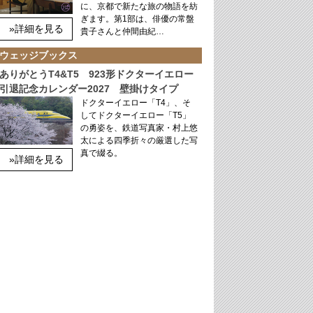
に、京都で新たな旅の物語を紡
ぎます。第1部は、俳優の常盤
»詳細を見る
貴子さんと仲間由紀…
ウェッジブックス
ありがとうT4&T5 923形ドクターイエロー
引退記念カレンダー2027 壁掛けタイプ
ドクターイエロー「T4」、そ
してドクターイエロー「T5」
の勇姿を、鉄道写真家・村上悠
太による四季折々の厳選した写
真で綴る。
»詳細を見る