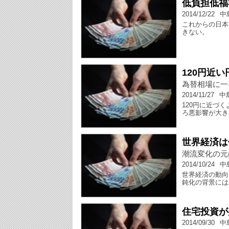
低負担低福
2014/12/22
中
これからの日本
きない。
120円近
為替相場に一
2014/11/27
中
120円に近づ
ろ悪影響が大き
世界経済は
潮流変化の元
2014/10/24
中
世界経済の動向
鈍化の背景には
住宅投資が
2014/09/30
中