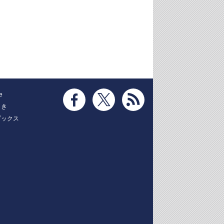
e
とき
ブックス