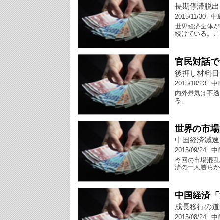
長期停滞脱出
2015/11/30
中
世界経済全体が
続けている。こ
官民対話で
後押し材料目
2015/10/23
中
内外景気は不透
る。
世界の市場
中国経済減速
2015/09/24
中
今回の市場混乱
済の一人勝ちが
中国経済「
成長移行の道
2015/08/24
中