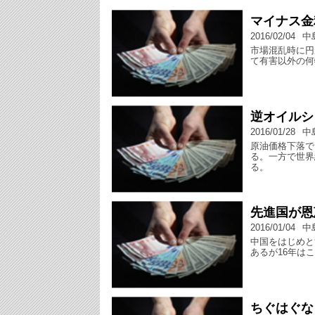
マイナス金
2016/02/04
中
市場混乱時に円
て有害以外の何
逆オイルシ
2016/01/28
中
原油価格下落で
る。一方で世界
る。
先進国が恩
2016/01/04
中
中国をはじめと
あるが16年は
ちぐはぐな