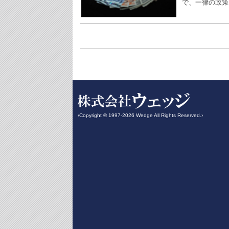
で、一律の政策
‹Copyright © 1997-2026 Wedge All Rights Reserved.›