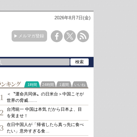
2026年8月7日(金)
メルマガ登録
ランキング
1時間
24時間
1週間
いいね
＜〝運命共同体〟の日米台＞中国こそが
1
世界の脅威....…
台湾統一 中国は本気 だから日本よ、目
2
を覚ませ！
在日中国人が「帰省したら真っ先に食べ
3
たい」意外すぎる食…