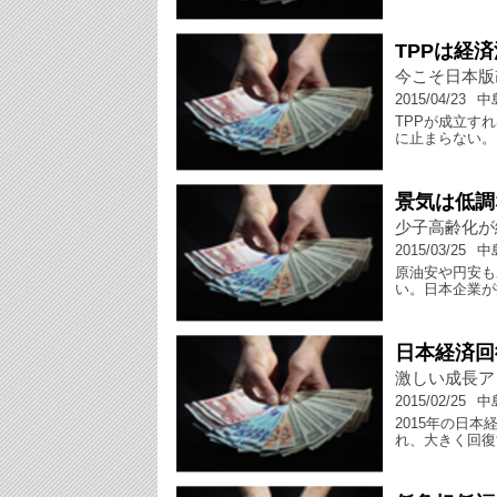
TPPは経
今こそ日本版
2015/04/23
中
TPPが成立す
に止まらない。
景気は低調
少子高齢化が
2015/03/25
中
原油安や円安も
い。日本企業が
日本経済回
激しい成長ア
2015/02/25
中
2015年の日
れ、大きく回復