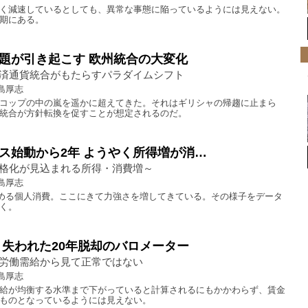
く減速しているとしても、異常な事態に陥っているようには見えない。
期にある。
題が引き起こす 欧州統合の大変化
済通貨統合がもたらすパラダイムシフト
島厚志
コップの中の嵐を遥かに超えてきた。それはギリシャの帰趨に止まら
統合が方針転換を促すことが想定されるのだ。
ス始動から2年 ようやく所得増が消…
格化が見込まれる所得・消費増～
島厚志
占める個人消費。ここにきて力強さを増してきている。その様子をデータ
く。
 失われた20年脱却のバロメーター
労働需給から見て正常ではない
島厚志
給が均衡する水準まで下がっていると計算されるにもかかわらず、賃金
ものとなっているようには見えない。