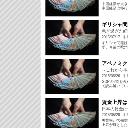
中国経済が大き
中国経済は移行
ギリシャ問
急ぎ過ぎた経
2015/07/17
中
ギリシャ問題は
ず、今後の欧州
アベノミク
～これから本
2015/06/26
中
GDPの6割を
で読み解いてい
賃金上昇は
日本の賃金は
2015/05/28
中
失業率が労働需
上昇が確とした