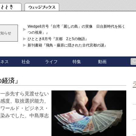
Wedge8月号『台湾「麗しの島」の実像 日台新時代を拓く「3
つの視座」』
お知らせ
ひととき8月号『京都 2と5の物語』
新刊書籍『飛鳥・藤原に隠された古代宮都の謎』
ジネス
社会
ライフ
特集
動画
の経済」
。一歩先すら見渡せない
の感度、取捨選択能力、
「ワールド・ビジネス・
馴染みでした、中島厚志
。