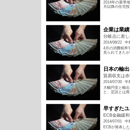
2014年の基
月以降の住宅投
企業は業績
分岐点に差し
2014/08/22
中
4月の消費税率
見られてきたが
日本の輸出
貿易収支は赤
2014/07/30
中
大幅円安と輸出
と、定説とは異
早すぎたユ
ECB金融緩
2014/07/01
中
ECBが発表し