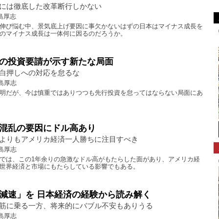
には徹底した改革断行しかない
島厚志
伸び悩む中、景気底上げ要因に事欠かないはずの日本はマイナス成長を
のマイナス成長は一体何に因るのだろうか。
の投資要請が示す新たな局面
白押しへの対応を怠るな
島厚志
明だが、今は慎重ではありつつも先行投資を怠ってはならない局面にあ
混乱の要因にドル高あり
よりもアメリカ経済一人勝ちに注目すべき
島厚志
では、この1年余りの急激なドル高がもたらした面があり、アメリカ経
世界経済と市場にもたらしている影響でもある。
減速」を 日本経済の経験から読み解く
筋に乗る一方、将来的にバブル不安もありうる
島厚志