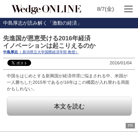
8/7(金)
中島厚志が読み解く「激動の経済」
先進国が恩恵受ける2016年経済
イノベーションは起こりえるのか
中島厚志
（ 新潟県立大学国際経済学部 教授）
2016/01/04
中国をはじめとする新興国が経済停滞に悩まされる中、米国が
一人勝ちした2015年であるが16年はこの構図が入れ替わる局面
かもしれない。
本文を読む
PR