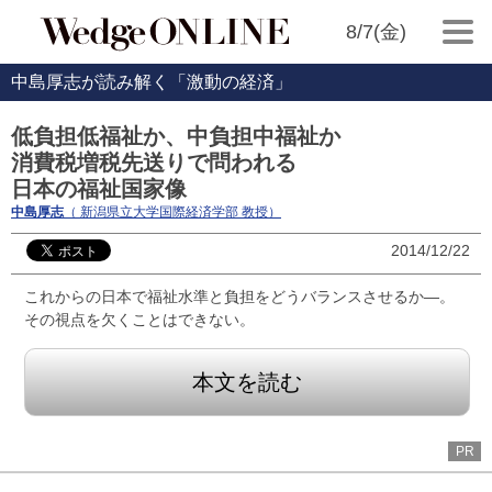
8/7(金)
中島厚志が読み解く「激動の経済」
低負担低福祉か、中負担中福祉か
消費税増税先送りで問われる
日本の福祉国家像
中島厚志
（ 新潟県立大学国際経済学部 教授）
2014/12/22
これからの日本で福祉水準と負担をどうバランスさせるか―。
その視点を欠くことはできない。
本文を読む
PR