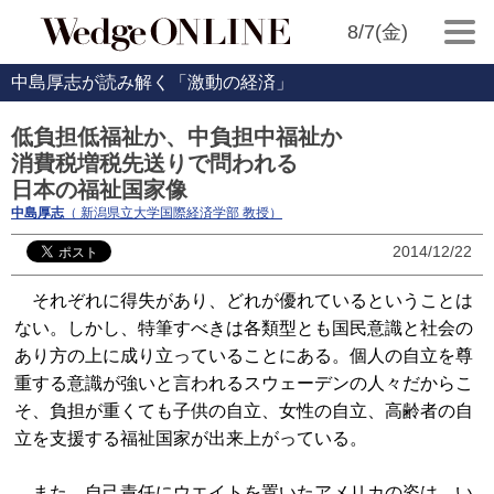
8/7(金)
中島厚志が読み解く「激動の経済」
低負担低福祉か、中負担中福祉か
消費税増税先送りで問われる
日本の福祉国家像
中島厚志
（ 新潟県立大学国際経済学部 教授）
2014/12/22
それぞれに得失があり、どれが優れているということは
ない。しかし、特筆すべきは各類型とも国民意識と社会の
あり方の上に成り立っていることにある。個人の自立を尊
重する意識が強いと言われるスウェーデンの人々だからこ
そ、負担が重くても子供の自立、女性の自立、高齢者の自
立を支援する福祉国家が出来上がっている。
また、自己責任にウエイトを置いたアメリカの姿は、い