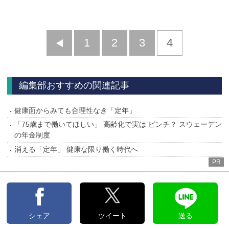
前
1
2
3
4
へ
編集部おすすめの関連記事
健康面からみても合理性なき「定年」
「75歳まで働いてほしい」 高齢化で実は ピンチ？ スウェーデン
の年金制度
消える「定年」 健康な限り働く時代へ
PR
シェア
ツイート
送る