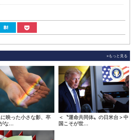
»もっと見る
像に映った小さな影、卒
＜〝運命共同体〟の日米台＞中
がな…
国こそが世…