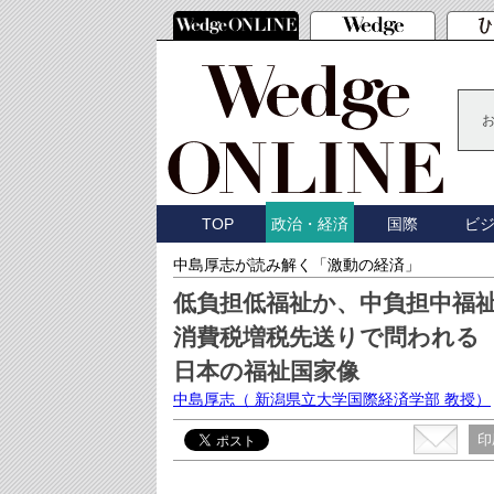
TOP
国際
ビ
政治・経済
中島厚志が読み解く「激動の経済」
低負担低福祉か、中負担中福
消費税増税先送りで問われる
日本の福祉国家像
中島厚志
（ 新潟県立大学国際経済学部 教授）
印