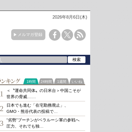
2026年8月6日(木)
メルマガ登録
ランキング
1時間
24時間
1週間
いいね
＜〝運命共同体〟の日米台＞中国こそが
1
世界の脅威....…
日本でも進む「在宅勤務廃止」、
2
GMO・熊谷代表の投稿で…
“劣勢”プーチンがベラルーシ軍の参戦へ
3
圧力、それでも独…