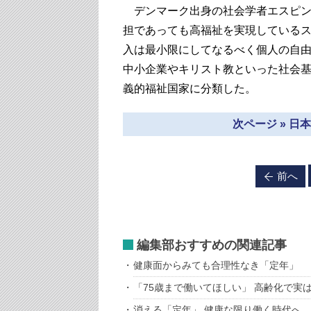
デンマーク出身の社会学者エスピン
担であっても高福祉を実現している
入は最小限にしてなるべく個人の自
中小企業やキリスト教といった社会
義的福祉国家に分類した。
次ページ » 
前へ
編集部おすすめの関連記事
健康面からみても合理性なき「定年」
「75歳まで働いてほしい」 高齢化で実
消える「定年」 健康な限り働く時代へ