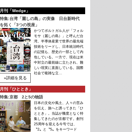
月刊「Wedge」
特集:台湾「麗しの島」の実像 日台新時代
を拓く「3つの視座」
かつてポルトガル人が「フォル
モサ（麗しの島）」と呼んだ台
湾。半導体産業で世界の最先端
技術をリードし、日本統治時代
の記憶も、歴史の一部として内
包している。一方で、現在は米
中対立の最前線に立たされ、難
しい現実に直面している。国際
社会で複雑な立…
»詳細を見る
月刊「ひととき」
特集:京都 2と5の物語
日本の文化や風土、人々の営み
を伝え、旅へと誘ってきた「ひ
ととき」。当誌が幾度となく特
集してきたのが京都です。創刊
25周年を迎える今号では、
〝2〟と〝5〟をキーワード