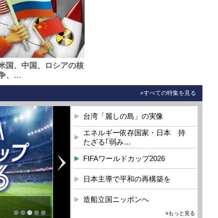
米国、中国、ロシアの核
争、…
»すべての特集を見る
台湾「麗しの島」の実像
エネルギー依存国家・日本 持
たざる｢弱み…
FIFAワールドカップ2026
日本主導で平和の再構築を
造船立国ニッポンへ
を
»もっと見る