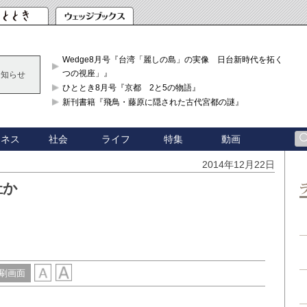
Wedge8月号『台湾「麗しの島」の実像 日台新時代を拓く「3
つの視座」』
お知らせ
ひととき8月号『京都 2と5の物語』
新刊書籍『飛鳥・藤原に隠された古代宮都の謎』
ジネス
社会
ライフ
特集
動画
2014年12月22日
祉か
刷画面