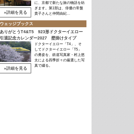
に、京都で新たな旅の物語を紡
ぎます。第1部は、俳優の常盤
»詳細を見る
貴子さんと仲間由紀…
ウェッジブックス
ありがとうT4&T5 923形ドクターイエロー
引退記念カレンダー2027 壁掛けタイプ
ドクターイエロー「T4」、そ
してドクターイエロー「T5」
の勇姿を、鉄道写真家・村上悠
太による四季折々の厳選した写
真で綴る。
»詳細を見る