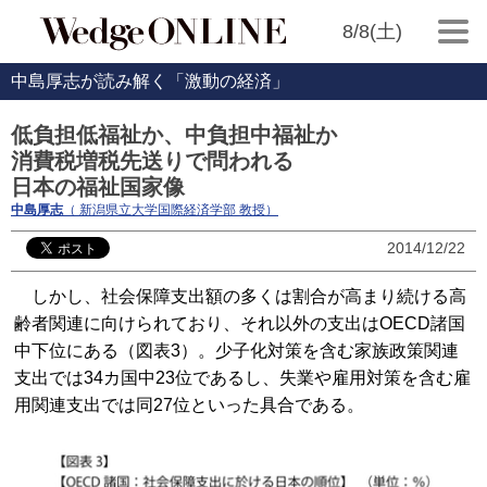
8/8(土)
中島厚志が読み解く「激動の経済」
低負担低福祉か、中負担中福祉か
消費税増税先送りで問われる
日本の福祉国家像
中島厚志
（ 新潟県立大学国際経済学部 教授）
2014/12/22
しかし、社会保障支出額の多くは割合が高まり続ける高
齢者関連に向けられており、それ以外の支出はOECD諸国
中下位にある（図表3）。少子化対策を含む家族政策関連
支出では34カ国中23位であるし、失業や雇用対策を含む雇
用関連支出では同27位といった具合である。