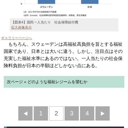
【図表4】国民一人当たり 社会保障給付費
拡大画像表示
ギャラリーページへ
もちろん、スウェーデンは高福祉高負担を旨とする福祉
国家であり、日本とは大いに違う。しかし、注目点はその
充実した福祉水準にあるのではない。一人当たりの社会保
険料負担が日本の半額ほどしかない点にある。
次ページ » どのような福祉レジームを望むか
前
1
2
3
4
次
へ
へ