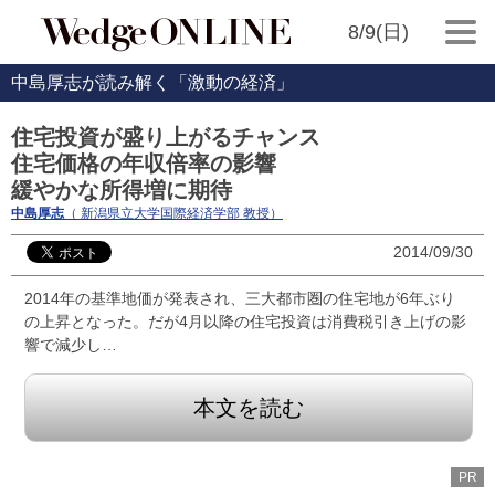
8/9(日)
中島厚志が読み解く「激動の経済」
住宅投資が盛り上がるチャンス
住宅価格の年収倍率の影響
緩やかな所得増に期待
中島厚志
（ 新潟県立大学国際経済学部 教授）
2014/09/30
2014年の基準地価が発表され、三大都市圏の住宅地が6年ぶり
の上昇となった。だが4月以降の住宅投資は消費税引き上げの影
響で減少し…
本文を読む
PR