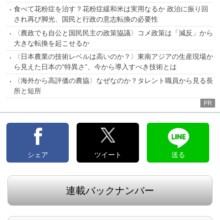
食べて花粉症を治す？花粉症緩和米は実用なるか 政治に振り回
され再び脚光、国民と行政の意志転換の必要性
〈農政でも自公と国民民主の政策協議〉コメ政策は「減反」から
大きな転換を起こせるか
〈日本農業の技術レベルは高いのか？〉東南アジアの生産現場か
ら見えた日本の“特異さ”、今から導入すべき技術とは
〈海外から高評価の農協〉なぜなのか？タレント職員から見る長
所と短所
PR
シェア
ツイート
送る
連載バックナンバー