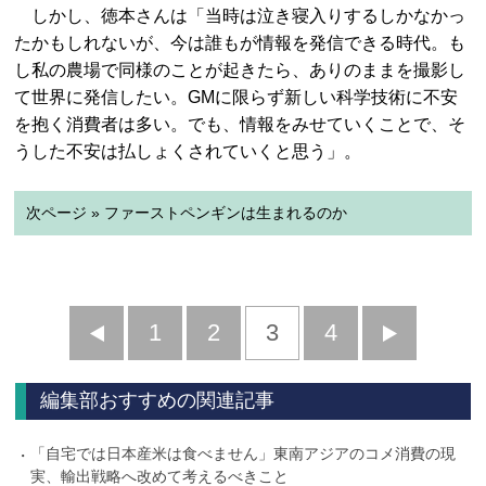
しかし、徳本さんは「当時は泣き寝入りするしかなかっ
たかもしれないが、今は誰もが情報を発信できる時代。も
し私の農場で同様のことが起きたら、ありのままを撮影し
て世界に発信したい。GMに限らず新しい科学技術に不安
を抱く消費者は多い。でも、情報をみせていくことで、そ
うした不安は払しょくされていくと思う」。
次ページ » ファーストペンギンは生まれるのか
前
1
2
3
4
次
へ
へ
編集部おすすめの関連記事
「自宅では日本産米は食べません」東南アジアのコメ消費の現
実、輸出戦略へ改めて考えるべきこと