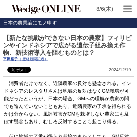
8/6(木)
日本の農業論にモノ申す
【新たな挑戦ができない日本の農家】フィリピ
ンやインドネシアで広がる遺伝子組み換え作
物、新技術導入を阻むものとは？
平沢裕子
（ 産経新聞記者）
2024/12/19
消費者だけでなく、近隣農家の反対も懸念される。イン
ドネシアのレスタリさんは地域の反対はなくGM栽培が可
能だったというが、日本の場合、GMへの理解が農家の間
でも進んでいないこともあり、近隣農家の了承を得られる
かは分からない。風評被害がGMを栽培しない農家にも及
ぼす懸念もあり、むしろ反対することも起こり得る。
仮に地域の了承が得られ栽培できたとしても、GM反対