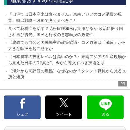
編集部おすすめの関連記事
「自宅では日本産米は食べません」東南アジアのコメ消費の現
実、輸出戦略へ改めて考えるべきこと
食べて花粉症を治す？花粉症緩和米は実用なるか 政治に振り回
され再び脚光、国民と行政の意志転換の必要性
〈農政でも自公と国民民主の政策協議〉コメ政策は「減反」から
大きな転換を起こせるか
〈日本農業の技術レベルは高いのか？〉東南アジアの生産現場か
ら見えた日本の“特異さ”、今から導入すべき技術とは
〈海外から高評価の農協〉なぜなのか？タレント職員から見る長
所と短所
PR
シェア
ツイート
送る