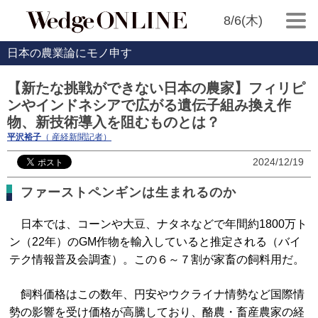
8/6(木)
日本の農業論にモノ申す
【新たな挑戦ができない日本の農家】フィリピ
ンやインドネシアで広がる遺伝子組み換え作
物、新技術導入を阻むものとは？
平沢裕子
（ 産経新聞記者）
2024/12/19
ファーストペンギンは生まれるのか
日本では、コーンや大豆、ナタネなどで年間約1800万ト
ン（22年）のGM作物を輸入していると推定される（バイ
テク情報普及会調査）。この６～７割が家畜の飼料用だ。
飼料価格はこの数年、円安やウクライナ情勢など国際情
勢の影響を受け価格が高騰しており、酪農・畜産農家の経