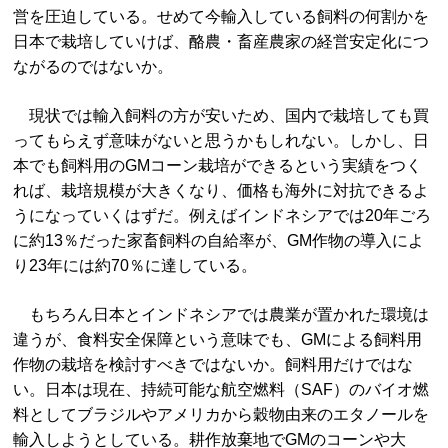
営を圧迫している。せめて今輸入している飼料の何割かを
日本で栽培していけば、酪農・畜産農家の経営安定化につ
ながるのではないか。
現状では輸入飼料の方が安いため、国内で栽培しても買
ってもらえず意味がないと思うかもしれない。しかし、日
本でも飼料用のGMコーン栽培ができるという実績をつく
れば、栽培規模が大きくなり、価格も海外に対抗できるよ
うになっていくはずだ。例えばインドネシアでは20年ごろ
に約13％だった家畜飼料の自給率が、GM作物の導入によ
り23年には約70％に達している。
もちろん日本とインドネシアでは農業が置かれた環境は
違うが、食料安全保障という意味でも、GMによる飼料用
作物の栽培を検討すべきではないか。飼料用だけではな
い。日本は現在、持続可能な航空燃料（SAF）のバイオ燃
料としてブラジルやアメリカから穀物由来のエタノールを
輸入しようとしている。耕作放棄地でGMのコーンや大