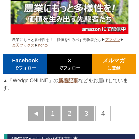
農業にもっと多様性を！ 価値を生み出す先駆者たち▶
アマゾン
▶
楽天ブックス
▶
honto
Facebook
X
メルマガ
でフォロー
でフォロー
に登録
▲「Wedge ONLINE」の
新着記事
などをお届けしていま
す。
前
1
2
3
4
へ