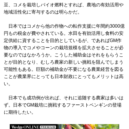
豆、コメを栽培しバイオ燃料とすれば、農地の有効活用や
地域活性化に寄与するのは明らかだ。
日本ではコメから他の作物への転作支援に年間約3000億
円もの税金が費やされている。水田を有効活用し食料の安
定供給に資することを目的としているが、であればGM作
物の導入でコメやコーンの栽培規模を拡大させることが必
要なのではなかろうか。こうした補助金はそれをもらうこ
とが目的となり、むしろ農家の新しい挑戦を阻んでしまう
可能性もある。巨額の補助金が不要になる農業経営を図る
ことが農業界にとっても日本財政にとってもメリットは高
い。
日本でも成功例が出れば、それに追随する農家は多いは
ず。日本でGM栽培に挑戦するファーストペンギンの登場
に期待したい。