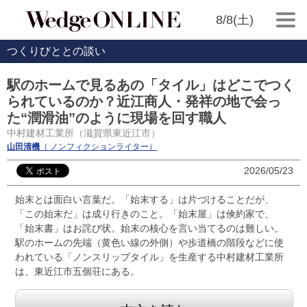
8/8(土)
つくりびととの談い
駅のホームで見るあの「タイル」はどこでつく
られているのか？近江商人・発祥の地で会っ
た“潤滑油”のように現場を回す職人
中村建材工業所（滋賀県東近江市）
山田清機
（ ノンフィクションライター）
2026/05/23
始末とは面白い言葉だ。「始末する」は片づけることだが、
「この始末だ」は成り行きのこと。「始末屋」は倹約家で、
「始末書」はお詫び状。始末の核心を言い当てるのは難しい。
駅のホームの先端（黄色い線の外側）や歩道橋の階段などに使
われている「ノンスリップタイル」を生産する中村建材工業所
は、東近江市五個荘にある。