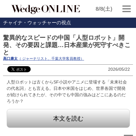
8/8(土)
チャイナ・ウォッチャーの視点
驚異的なスピードの中国「人型ロボット」開
発、その要因と課題…日本産業が死守すべきこ
と
高口康太
（ ジャーナリスト、千葉大学客員教授）
2026/05/22
人型ロボットは古くからSF小説やアニメに登場する「未来社会
の代名詞」とも言える。日本や米国をはじめ、世界各国で開発
が続けられてきたが、その中でも中国の強みはどこにあるのだ
ろうか？
本文を読む