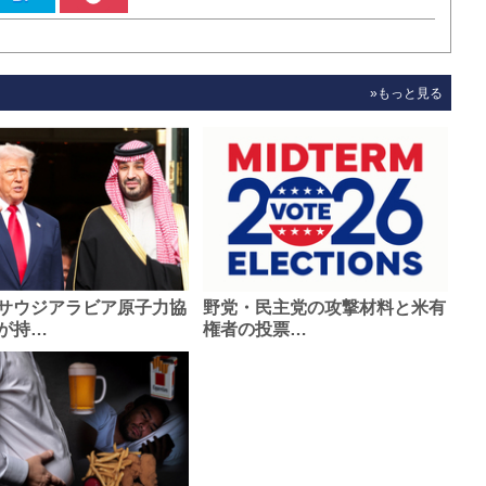
»もっと見る
サウジアラビア原子力協
野党・民主党の攻撃材料と米有
が持…
権者の投票…