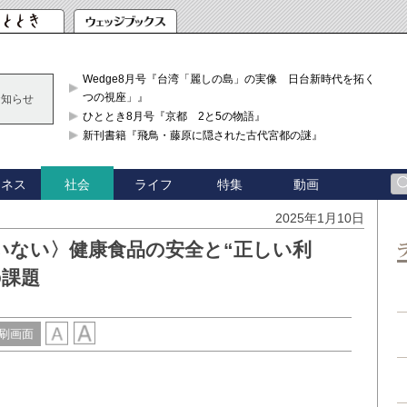
Wedge8月号『台湾「麗しの島」の実像 日台新時代を拓く「3
つの視座」』
お知らせ
ひととき8月号『京都 2と5の物語』
新刊書籍『飛鳥・藤原に隠された古代宮都の謎』
ジネス
ライフ
特集
動画
社会
2025年1月10日
いない〉健康食品の安全と“正しい利
の課題
刷画面