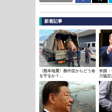
新着記事
〈熊本地震〉熱中症からどう命
米国・
を守るか？…
力協定