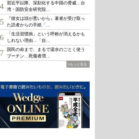
習近平以降、深刻化する中国の脅威…台
4
湾・国防安全研究院…
『彼女は頭が悪いから』著者が受け取っ
5
た読者からの手紙「…
「生活習慣病」という呼称が消えるかも
6
しれない理由…「自…
国民の命まで、まるで湯水のごとく使う
7
プーチン…死傷者増…
»もっと見る