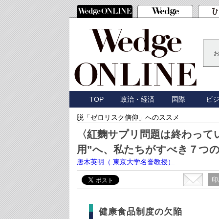
TOP
政治・経済
国際
ビ
脱「ゼロリスク信仰」へのススメ
〈紅麴サプリ問題は終わって
用”へ、私たちがすべき７つ
唐木英明
（ 東京大学名誉教授）
印
健康食品制度の欠陥