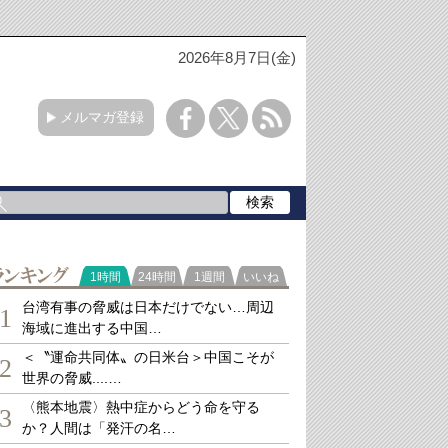
2026年8月7日(金)
メルマガ登録
ランキング
1時間
24時間
1週間
いいね
台湾有事の脅威は日本だけでない…周辺
1
海域に進出する中国…
＜〝運命共同体〟の日米台＞中国こそが
2
世界の脅威....…
〈熊本地震〉熱中症からどう命を守る
3
か？人間は「発汗の名…