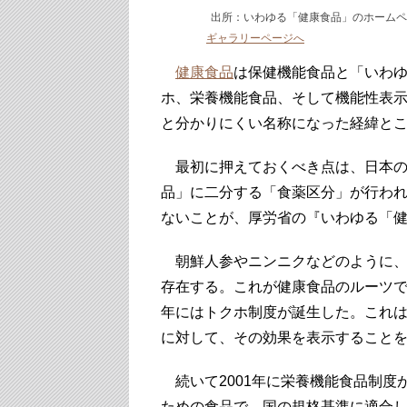
出所：いわゆる「健康食品」のホームペ
ギャラリーページへ
健康食品
は保健機能食品と「いわ
ホ、栄養機能食品、そして機能性表
と分かりにくい名称になった経緯と
最初に押えておくべき点は、日本の
品」に二分する「食薬区分」が行わ
ないことが、厚労省の『いわゆる「
朝鮮人参やニンニクなどのように、
存在する。これが健康食品のルーツで
年にはトクホ制度が誕生した。これ
に対して、その効果を表示すること
続いて2001年に栄養機能食品制度
ための食品で、国の規格基準に適合