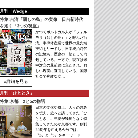
月刊「Wedge」
特集:台湾「麗しの島」の実像 日台新時代
を拓く「3つの視座」
かつてポルトガル人が「フォル
モサ（麗しの島）」と呼んだ台
湾。半導体産業で世界の最先端
技術をリードし、日本統治時代
の記憶も、歴史の一部として内
包している。一方で、現在は米
中対立の最前線に立たされ、難
しい現実に直面している。国際
社会で複雑な立…
»詳細を見る
月刊「ひととき」
特集:京都 2と5の物語
日本の文化や風土、人々の営み
を伝え、旅へと誘ってきた「ひ
ととき」。当誌が幾度となく特
集してきたのが京都です。創刊
25周年を迎える今号では、
〝2〟と〝5〟をキーワード