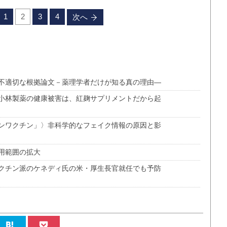
1
2
3
4
次へ
不適切な根拠論文－薬理学者だけが知る真の理由―
小林製薬の健康被害は、紅麹サプリメントだから起
ンワクチン」〉非科学的なフェイク情報の原因と影
用範囲の拡大
クチン派のケネディ氏の米・厚生長官就任でも予防