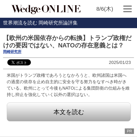
8/6(木)
世界潮流を読む 岡崎研究所論評集
【欧州の米国依存からの転換】トランプ政権だ
けの要因ではない、NATOの存在意義とは？
岡崎研究所
2025/01/23
米国がトランプ政権であろうとなかろうと、欧州諸国は米国へ
の過度の依存を止め自主的に安全を守る努力をなすべき時がき
ている。欧州にとって今後もNATOによる集団防衛の仕組みを維
持し抑止を強化していく以外の選択はない。
本文を読む
PR