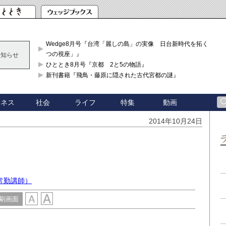
Wedge8月号『台湾「麗しの島」の実像 日台新時代を拓く「3
つの視座」』
お知らせ
ひととき8月号『京都 2と5の物語』
新刊書籍『飛鳥・藤原に隠された古代宮都の謎』
ジネス
社会
ライフ
特集
動画
2014年10月24日
常勤講師）
刷画面