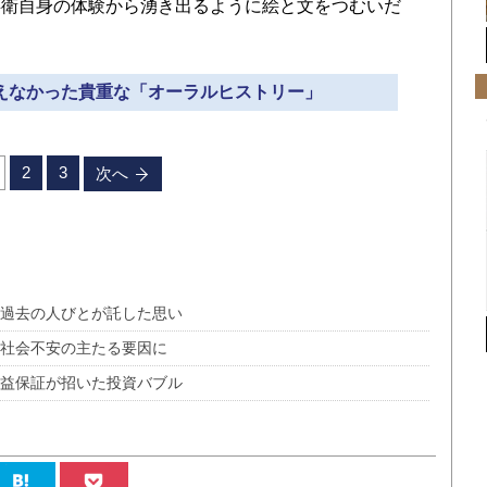
兵衛自身の体験から湧き出るように絵と文をつむいだ
しえなかった貴重な「オーラルヒストリー」
2
3
次へ
 過去の人びとが託した思い
 社会不安の主たる要因に
収益保証が招いた投資バブル