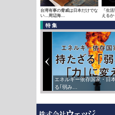
台湾有事の脅威は日本だけでな
「生活
い…周辺海…
えるか
特集
エネルギー依存国家・日
る｢弱み…