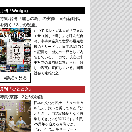
月刊「Wedge」
特集:台湾「麗しの島」の実像 日台新時代
を拓く「3つの視座」
かつてポルトガル人が「フォル
モサ（麗しの島）」と呼んだ台
湾。半導体産業で世界の最先端
技術をリードし、日本統治時代
の記憶も、歴史の一部として内
包している。一方で、現在は米
中対立の最前線に立たされ、難
しい現実に直面している。国際
社会で複雑な立…
»詳細を見る
月刊「ひととき」
特集:京都 2と5の物語
日本の文化や風土、人々の営み
を伝え、旅へと誘ってきた「ひ
ととき」。当誌が幾度となく特
集してきたのが京都です。創刊
25周年を迎える今号では、
〝2〟と〝5〟をキーワード