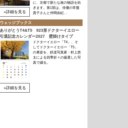
に、京都で新たな旅の物語を紡
ぎます。第1部は、俳優の常盤
»詳細を見る
貴子さんと仲間由紀…
ウェッジブックス
ありがとうT4&T5 923形ドクターイエロー
引退記念カレンダー2027 壁掛けタイプ
ドクターイエロー「T4」、そ
してドクターイエロー「T5」
の勇姿を、鉄道写真家・村上悠
太による四季折々の厳選した写
真で綴る。
»詳細を見る