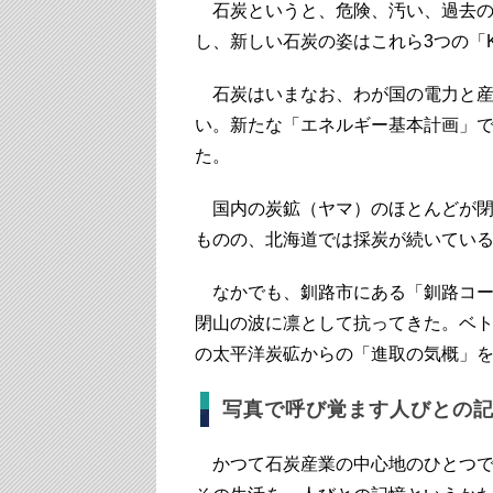
石炭というと、危険、汚い、過去の
し、新しい石炭の姿はこれら3つの「
石炭はいまなお、わが国の電力と産
い。新たな「エネルギー基本計画」
た。
国内の炭鉱（ヤマ）のほとんどが閉
ものの、北海道では採炭が続いてい
なかでも、釧路市にある「釧路コー
閉山の波に凛として抗ってきた。ベ
の太平洋炭砿からの「進取の気概」
写真で呼び覚ます人びとの
かつて石炭産業の中心地のひとつで