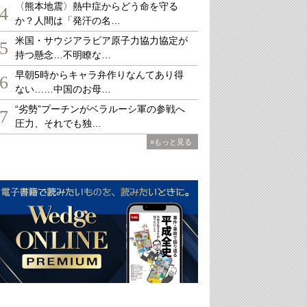
〈熊本地震〉熱中症からどう命を守る
4
か？人間は「発汗の名…
米国・サウジアラビア原子力協力協定が
5
持つ懸念…不明瞭な…
早朝5時からキャラ弁作りなんてあり得
6
ない……中国のお母…
“劣勢”プーチンがベラルーシ軍の参戦へ
7
圧力、それでも独…
»もっと見る