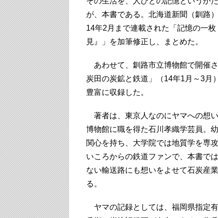
その生活を、人びとの記憶というか
が、本書である。北海道新聞（釧路）に
14年2月まで連載された「記憶の一
見』」を加筆修正し、まとめた。
あわせて、釧路市立博物館で開催さ
炭田の炭鉱と鉄道」（14年1月～3月
豊富に収録した。
著者は、東京人なのにヤマへの想い
博物館に職を得た石川孝織学芸員。
関心を持ち、大学院では地質学を専
いころからの鉄道ファンで、本書で
ない輸送路にも想いをよせて石炭産
る。
ヤマの記録としては、福岡県指定有