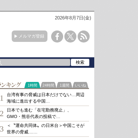
2026年8月7日(金)
メルマガ登録
ランキング
1時間
24時間
1週間
いいね
台湾有事の脅威は日本だけでない…周辺
1
海域に進出する中国…
日本でも進む「在宅勤務廃止」、
2
GMO・熊谷代表の投稿で…
＜〝運命共同体〟の日米台＞中国こそが
3
世界の脅威....…