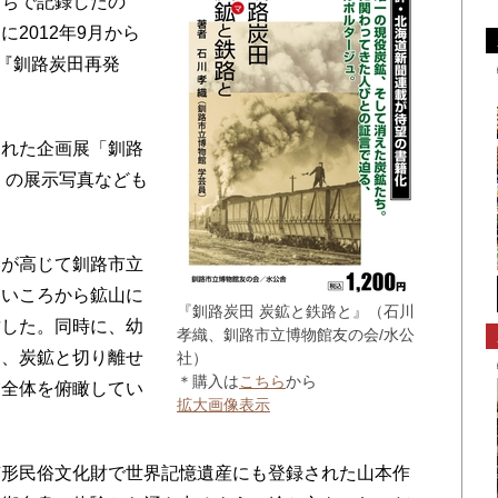
たちで記録したの
2012年9月から
枚『釧路炭田再発
れた企画展「釧路
）の展示写真なども
が高じて釧路市立
幼いころから鉱山に
『釧路炭田 炭鉱と鉄路と』（石川
攻した。同時に、幼
孝織、釧路市立博物館友の会/水公
は、炭鉱と切り離せ
社）
＊購入は
こちら
から
業全体を俯瞰してい
拡大画像表示
形民俗文化財で世界記憶遺産にも登録された山本作