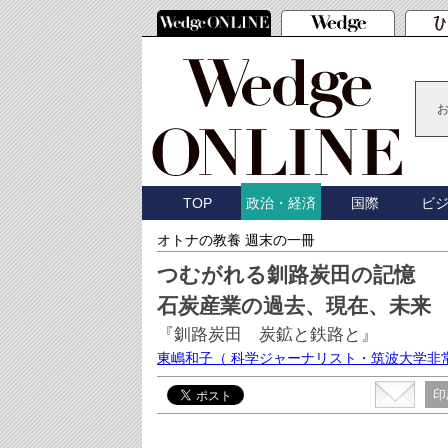
TOP
国際
ビ
政治・経済
オトナの教養 週末の一冊
つむがれる釧路炭田の記憶
石炭産業の過去、現在、未来
『釧路炭田 炭鉱と鉄路と』
東嶋和子
（ 科学ジャーナリスト・筑波大学非
印