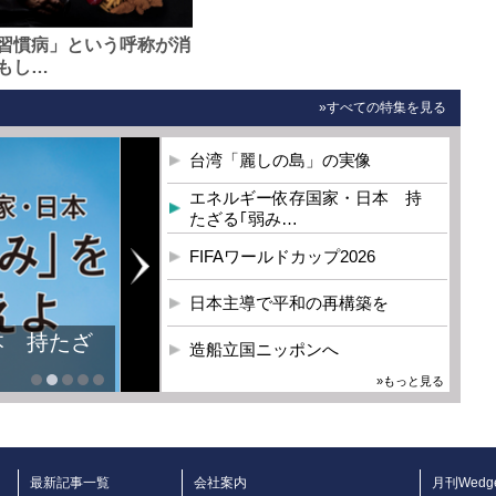
習慣病」という呼称が消
もし…
»すべての特集を見る
台湾「麗しの島」の実像
エネルギー依存国家・日本 持
たざる｢弱み…
FIFAワールドカップ2026
日本主導で平和の再構築を
本 持たざ
造船立国ニッポンへ
»もっと見る
最新記事一覧
会社案内
月刊Wedg