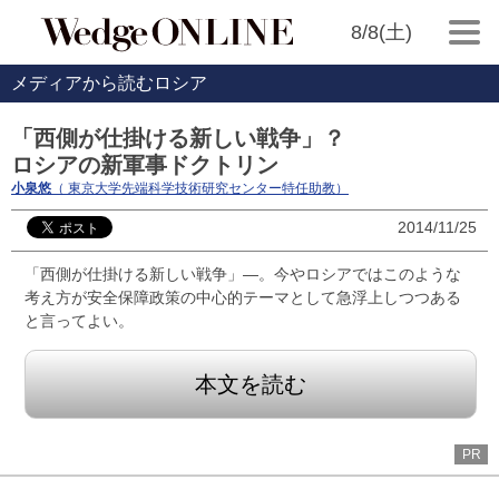
8/8(土)
メディアから読むロシア
「西側が仕掛ける新しい戦争」？
ロシアの新軍事ドクトリン
小泉悠
（ 東京大学先端科学技術研究センター特任助教）
2014/11/25
「西側が仕掛ける新しい戦争」―。今やロシアではこのような
考え方が安全保障政策の中心的テーマとして急浮上しつつある
と言ってよい。
本文を読む
PR