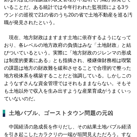
いることだ。ある統計では今年行われた監視団による3ラ
ウンドの巡視で21の省のうち20の省で土地不動産を巡る汚
職が発見されたという。
現在、地方財政はますます土地に依存するようになって
おり、各レベルの地方政府の負債はみな「土地財政」と結
びついているという。実際に「地方財政のジレンマの形成
は制度的要素にある」とも指摘され、楼継偉財務相は喫緊
の課題は地方の財政難を緩和させることで合理的で整った
地方税体系を構築することだと強調している。しかしこの
ようなずさんな資金管理ではそれもままならない。そもそ
も土地以外で収入を生み出すような産業育成がうまくいっ
ていないのだ。
土地バブル、ゴーストタウン問題の元凶
中国経済の急成長を作りだし、その結果土地バブル経済
を引き起こしたカラクリの一端が垣間見えただろう。すな