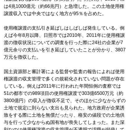
は4兆1000億元（約66兆円）と急増した。この土地使用権
譲渡収入では中央ではなく地方が95％を占めた。
使用権譲渡の支払引き延ばしはしばしば発生している。例
えば今年8月以降、日照市では2010年、2011年に使用権譲
渡の徴収状況についての調査を行った際に24社の企業が7
億元余りの支払いを引き延ばしていたことが分かり、3807
万元を徴収した。
国土資源部と審計署による監督や監査の報告によれば使用
権譲渡の収支管理で多くの規範化されていない問題が存在
している。例えば2011年に行われた年間恒例の査察では
51の都市での989項目の使用権譲渡で303億6500万元（約
3800億円）の収入が徴収不足で、そのほかに少なからずの
土地で規定に則らない支出も見られた。地方政府が企業誘
致をする際に土地を無償だったり、格安の値段での土地供
与を行って少なからぬ国有地が喪失してしまった。また深
刻なのは使用権譲渡の収支管理が不透明で汚職が頻発して