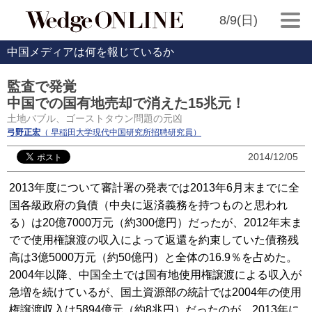
8/9(日)
中国メディアは何を報じているか
監査で発覚
中国での国有地売却で消えた15兆元！
土地バブル、ゴーストタウン問題の元凶
弓野正宏
（ 早稲田大学現代中国研究所招聘研究員）
2014/12/05
2013年度について審計署の発表では2013年6月末までに全
国各級政府の負債（中央に返済義務を持つものと思われ
る）は20億7000万元（約300億円）だったが、2012年末ま
でで使用権譲渡の収入によって返還を約束していた債務残
高は3億5000万元（約50億円）と全体の16.9％を占めた。
2004年以降、中国全土では国有地使用権譲渡による収入が
急増を続けているが、国土資源部の統計では2004年の使用
権譲渡収入は5894億元（約8兆円）だったのが、2013年に