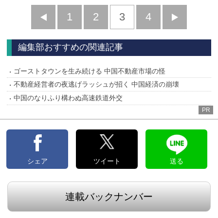
前
1
2
3
4
次
へ
へ
編集部おすすめの関連記事
ゴーストタウンを生み続ける 中国不動産市場の怪
不動産経営者の夜逃げラッシュが招く 中国経済の崩壊
中国のなりふり構わぬ高速鉄道外交
PR
シェア
ツイート
送る
連載バックナンバー