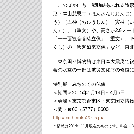
このほかにも、躍動感あふれる造形
形・本山慈恩寺（ほんざんじおんじ
う）（丑神（ちゅうしん）・寅神（
ん））」（重文）や、高さが2.9メ
「十一面観音菩薩立像」（重文）、
くじ）の「釈迦如来立像」など、東
東京国立博物館は東日本大震災で被
会の収益の一部は被災文化財の修復
特別展 みちのくの仏像
＜期間＞2015年1月14日～4月5日
＜会場＞東京都台東区・東京国立博
＜問＞☎03（5777）8600
http://michinoku2015.jp/
＊情報は2014年11月現在のものです。料金