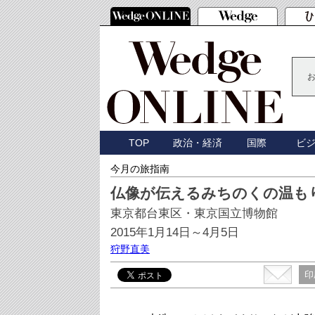
TOP
政治・経済
国際
ビ
今月の旅指南
仏像が伝えるみちのくの温も
東京都台東区・東京国立博物館
2015年1月14日～4月5日
狩野直美
印