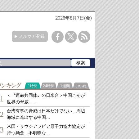
2026年8月7日(金)
メルマガ登録
ランキング
1時間
24時間
1週間
いいね
＜〝運命共同体〟の日米台＞中国こそが
1
世界の脅威....…
台湾有事の脅威は日本だけでない…周辺
2
海域に進出する中国…
米国・サウジアラビア原子力協力協定が
3
持つ懸念…不明瞭な…