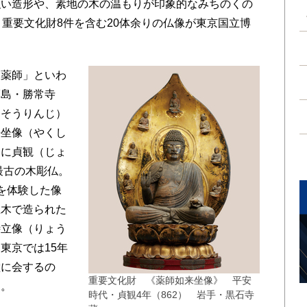
い造形や、素地の木の温もりが印象的なみちのくの
、重要文化財8件を含む20体余りの仏像が東京国立博
薬師」といわ
福島・勝常寺
（そうりんじ）
来坐像（やくし
内に貞観（じょ
最古の木彫仏。
を体験した像
巨木で造られた
侍立像（りょう
東京では15年
堂に会するの
重要文化財 《薬師如来坐像》 平安
る。
時代・貞観4年（862） 岩手・黒石寺