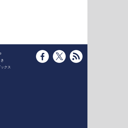
e
とき
ブックス