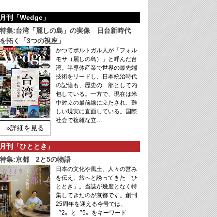
月刊「Wedge」
特集:台湾「麗しの島」の実像 日台新時代
を拓く「3つの視座」
かつてポルトガル人が「フォル
モサ（麗しの島）」と呼んだ台
湾。半導体産業で世界の最先端
技術をリードし、日本統治時代
の記憶も、歴史の一部として内
包している。一方で、現在は米
中対立の最前線に立たされ、難
しい現実に直面している。国際
社会で複雑な立…
»詳細を見る
月刊「ひととき」
特集:京都 2と5の物語
日本の文化や風土、人々の営み
を伝え、旅へと誘ってきた「ひ
ととき」。当誌が幾度となく特
集してきたのが京都です。創刊
25周年を迎える今号では、
〝2〟と〝5〟をキーワード