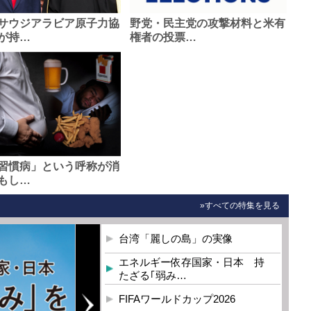
サウジアラビア原子力協
野党・民主党の攻撃材料と米有
が持…
権者の投票…
習慣病」という呼称が消
もし…
»すべての特集を見る
台湾「麗しの島」の実像
エネルギー依存国家・日本 持
たざる｢弱み…
FIFAワールドカップ2026