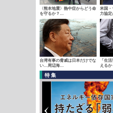
〈熊本地震〉熱中症からどう命
米国・
を守るか？…
力協定
台湾有事の脅威は日本だけでな
「生活
い…周辺海…
えるか
特集