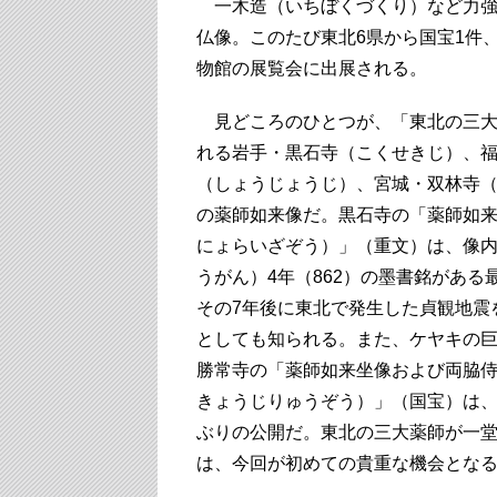
一木造（いちぼくづくり）など力強
仏像。このたび東北6県から国宝1件
物館の展覧会に出展される。
見どころのひとつが、「東北の三大
れる岩手・黒石寺（こくせきじ）、
（しょうじょうじ）、宮城・双林寺
の薬師如来像だ。黒石寺の「薬師如
にょらいざぞう）」（重文）は、像
うがん）4年（862）の墨書銘がある
その7年後に東北で発生した貞観地震
としても知られる。また、ケヤキの
勝常寺の「薬師如来坐像および両脇
きょうじりゅうぞう）」（国宝）は、
ぶりの公開だ。東北の三大薬師が一
は、今回が初めての貴重な機会とな