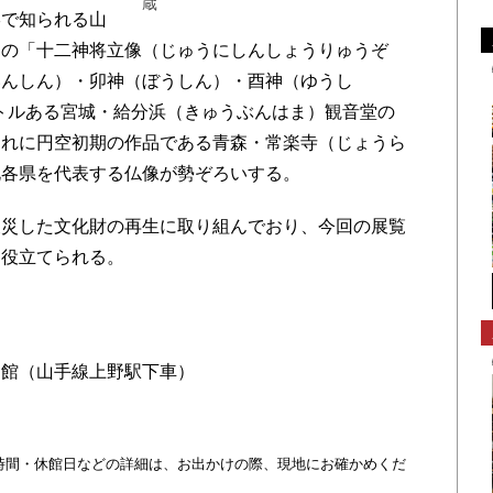
蔵
で知られる山
）の「十二神将立像（じゅうにしんしょうりゅうぞ
いんしん）・卯神（ぼうしん）・酉神（ゆうし
ートルある宮城・給分浜（きゅうぶんはま）観音堂の
それに円空初期の作品である青森・常楽寺（じょうら
北各県を代表する仏像が勢ぞろいする。
災した文化財の再生に取り組んでおり、今回の展覧
に役立てられる。
物館（山手線上野駅下車）
・時間・休館日などの詳細は、お出かけの際、現地にお確かめくだ