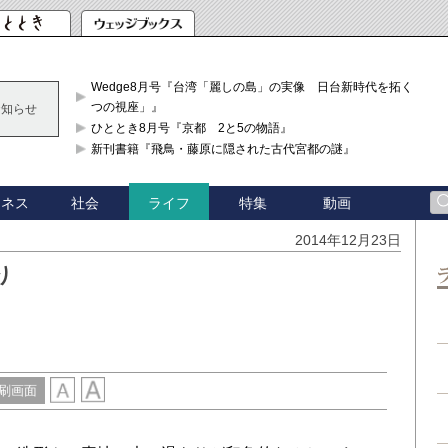
Wedge8月号『台湾「麗しの島」の実像 日台新時代を拓く「3
つの視座」』
お知らせ
ひととき8月号『京都 2と5の物語』
新刊書籍『飛鳥・藤原に隠された古代宮都の謎』
ジネス
社会
特集
動画
ライフ
2014年12月23日
り
刷画面