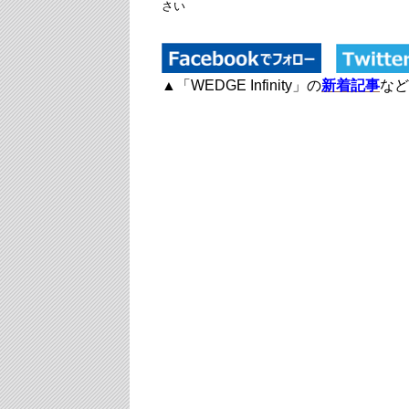
さい
▲「WEDGE Infinity」の
新着記事
など