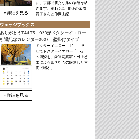
に、京都で新たな旅の物語を紡
ぎます。第1部は、俳優の常盤
»詳細を見る
貴子さんと仲間由紀…
ウェッジブックス
ありがとうT4&T5 923形ドクターイエロー
引退記念カレンダー2027 壁掛けタイプ
ドクターイエロー「T4」、そ
してドクターイエロー「T5」
の勇姿を、鉄道写真家・村上悠
太による四季折々の厳選した写
真で綴る。
»詳細を見る