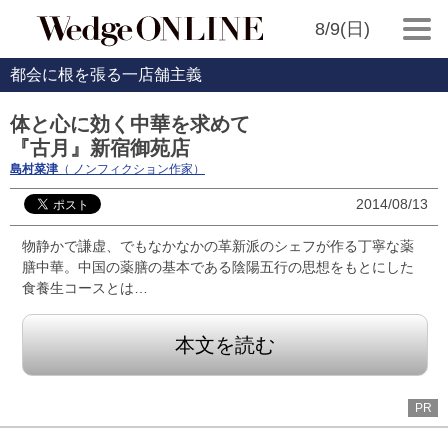
8/9(日)
都会に根を張る一店舗主義
体と心に効く中華を求めて
『古月』新宿御苑店
島村菜津
（ ノンフィクション作家）
2014/08/13
物静かで謙虚、でもなかなかの革新派のシェフが作る丁寧な薬
膳中華。中国の薬膳の基本である陰陽五行の思想をもとにした
食養生コースとは…
本文を読む
PR