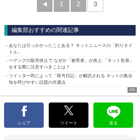
前
1
2
3
へ
編集部おすすめの関連記事
あなたは引っかかったことある？ ネットニュースの「釣りタイ
トル」
ペヤングの販売休止で なぜか「被害者」が炎上 「ネット告発」
をする際に注意すべきことは？
ツイッター民によって「暗号日記」が解読される ネットの集合
知を呼びやすい話題の共通点
PR
シェア
ツイート
送る