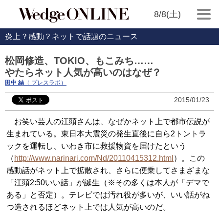
8/8(土)
炎上？感動？ネットで話題のニュース
松岡修造、TOKIO、もこみち……
やたらネット人気が高いのはなぜ？
田中 結
（ プレスラボ）
2015/01/23
お笑い芸人の江頭さんは、なぜかネット上で都市伝説が
生まれている。東日本大震災の発生直後に自ら2トントラ
ックを運転し、いわき市に救援物資を届けたという
（
http://www.narinari.com/Nd/20110415312.html
）。この
感動話がネット上で拡散され、さらに便乗してさまざまな
「江頭2:50いい話」が誕生（※その多くは本人が「デマで
ある」と否定）。テレビでは汚れ役が多いが、いい話がね
つ造されるほどネット上では人気が高いのだ。