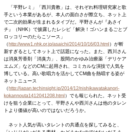
「平野レミ」「西川貴教」は、それぞれ料理研究家と歌
手という本業があるが、本人の面白さが際立ち、ネット上
で二次的効果が生まれるタイプだ。平野さんが『あさイ
チ』（NHK）で披露したレシピ「解決！ゴハンまるごとブ
ロッコリーのたらこソース」
（
http://www1.nhk.or.jp/asaichi/2014/10/16/03.html
）が斬
新すぎるとしてネット上で話題になった。また、西川さん
は消臭芳香剤「消臭力」、股間のかゆみ治療薬「デリケア
エムズ」などのCMに起用され、コミカルな演技で人気を
博している。高い歌唱力を活かしてCM曲を熱唱する姿が
ネットニュース
（
http://japan.techinsight.jp/2014/12/nishikawatakanori-
kokannouta1412041208.html
）でも報じられた。ネット受
けを狙う企業にとって、平野さんや西川さんは他のタレン
トより価値が高いのではないだろうか。
ネット人気が高いタレントの共通点を探してみると、