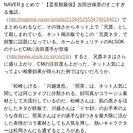
NAVERまとめで「【霊長類最強】吉田沙保里のすごすぎ
る逸話」
（
http://matome.naver.jp/odai/2134452553474918401
）で
まとめられるなど、その強さからネット上で「兄貴」とし
て親しまれている。ネット掲示板でもこの「兄貴ネタ」で
頻繁に話題になっている。ホームセキュリティのALSOK
のテレビCMに吉田選手が登場
（
http://www.alsok.co.jp/cm/19/
）すると、兄貴ネタはさら
に盛り上がり、CMの注目度も上がった。ネット人気によ
ってよい相乗効果が得られた例ではないだろうか。
「松崎しげる」「川越達也」「照英」は、ネット人気に
関しては同じタイプに分類される。顔写真がコラージュ素
材として大流行しているのだ。松崎さんは、肌の黒さを活
かしたネタが鉄板で、川越さんは「ドヤ顔」のお手本のよ
うな存在に。照英さんはその派手な顔つきを最大限に活か
した表情がコラ素材としても人気を博し、熱いキャラクタ
ーは松岡さんにも通ずるところがある。