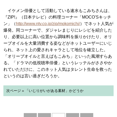
イケメン俳優として活動している速水もこみちさんは、
『ZIP!』（日本テレビ）の料理コーナー「MOCO’Sキッチ
ン」（
http://www.ntv.co.jp/zip/mokomichi/
）でネット人気が
爆発。同コーナーで、ダジャレまじりにレシピを紹介した
り、必要以上に高い位置から調味料を振りかけたり、オリ
ーブオイルを大量消費する姿などがネットユーザーにいじ
られ、ネット上の愛されキャラとして地位を確立した。
「オリーブオイルと言えばもこみち」といった風潮すらあ
る。「ドラマの低視聴率俳優」というレッテルがささやか
れていただけに、このネット人気はタレント生命を救った
というのは言い過ぎだろうか。
次ページ » 「いじりがいがある素材」かどうか