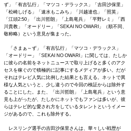
ず」「有吉弘行」「マツコ・デラックス」「吉田沙保里」
「松崎しげる」「速水もこみち」「川越達也」「照英」
「江頭2:50」「出川哲朗」「上島竜兵」「平野レミ」「西
川貴教」「オードリー」「SEKAI NO OWARI」（順不同、
敬称略）という意見が集まった。
「さまぁ～ず」「有吉弘行」「マツコ・デラックス」
「オードリー」「SEKAI NO OWARI」に関しては、たしか
に彼らの名前をネットニュースで取り上げると多くのアク
セスを稼ぐので積極的に記事にするメディアが多い。だが
それはテレビ人気に比例した結果とも言える。ネットで異
様な人気というと、少し違うので今回の検証からは除外す
ることにした。また、「出川哲朗」「上島竜兵」という意
見も上がったが、たしかにネットでもファンは多いが、彼
らはテレビ的な愛され方をしているタレントというイメー
ジがあるので、これも除外する。
レスリング選手の吉田沙保里さんは、華々しい戦歴が