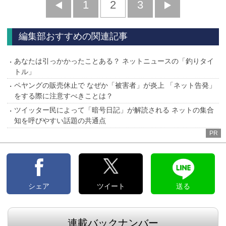
前
1
2
3
次
へ
へ
編集部おすすめの関連記事
あなたは引っかかったことある？ ネットニュースの「釣りタイ
トル」
ペヤングの販売休止で なぜか「被害者」が炎上 「ネット告発」
をする際に注意すべきことは？
ツイッター民によって「暗号日記」が解読される ネットの集合
知を呼びやすい話題の共通点
PR
シェア
ツイート
送る
連載バックナンバー