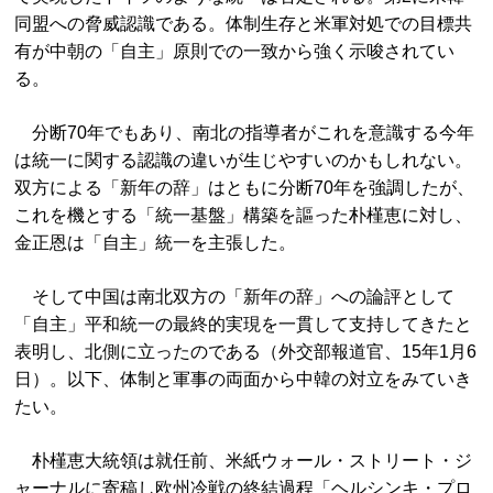
同盟への脅威認識である。体制生存と米軍対処での目標共
有が中朝の「自主」原則での一致から強く示唆されてい
る。
分断70年でもあり、南北の指導者がこれを意識する今年
は統一に関する認識の違いが生じやすいのかもしれない。
双方による「新年の辞」はともに分断70年を強調したが、
これを機とする「統一基盤」構築を謳った朴槿恵に対し、
金正恩は「自主」統一を主張した。
そして中国は南北双方の「新年の辞」への論評として
「自主」平和統一の最終的実現を一貫して支持してきたと
表明し、北側に立ったのである（外交部報道官、15年1月6
日）。以下、体制と軍事の両面から中韓の対立をみていき
たい。
朴槿恵大統領は就任前、米紙ウォール・ストリート・ジ
ャーナルに寄稿し欧州冷戦の終結過程「ヘルシンキ・プロ