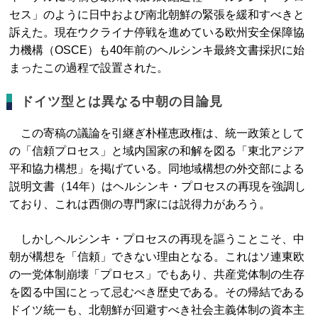
セス」のように日中および南北朝鮮の緊張を緩和すべきと
訴えた。現在ウクライナ停戦を進めている欧州安全保障協
力機構（OSCE）も40年前のヘルシンキ最終文書採択に始
まったこの過程で設置された。
ドイツ型とは異なる中朝の目論見
この寄稿の議論を引継ぎ朴槿恵政権は、統一政策として
の「信頼プロセス」と域内国家の和解を図る「東北アジア
平和協力構想」を掲げている。同地域構想の外交部による
説明文書（14年）はヘルシンキ・プロセスの再現を強調し
ており、これは西側の専門家には説得力があろう。
しかしヘルシンキ・プロセスの再現を謳うことこそ、中
朝が構想を「信頼」できない理由となる。これはソ連東欧
の一党体制崩壊「プロセス」でもあり、共産党体制の生存
を図る中国にとって忌むべき歴史である。その帰結である
ドイツ統一も、北朝鮮が回避すべき社会主義体制の資本主