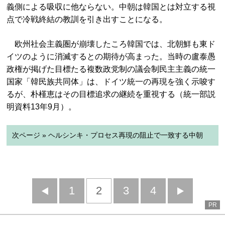
義側による吸収に他ならない。中朝は韓国とは対立する視
点で冷戦終結の教訓を引き出すことになる。
欧州社会主義圏が崩壊したころ韓国では、北朝鮮も東ド
イツのように消滅するとの期待が高まった。当時の盧泰愚
政権が掲げた目標たる複数政党制の議会制民主主義の統一
国家「韓民族共同体」は、ドイツ統一の再現を強く示唆す
るが、朴槿恵はその目標追求の継続を重視する（統一部説
明資料13年9月）。
次ページ » ヘルシンキ・プロセス再現の阻止で一致する中朝
前
1
2
3
4
次
PR
へ
へ