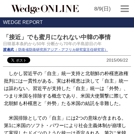
8/9(日)
WEDGE REPORT
「接近」でも蜜月になれない中韓の事情
日韓基本条約から50年 分断から70年の半島節目の年
渡邊武
（ 防衛省防衛研究所アジア・アフリカ研究室主任研究官）
2015/06/22
しかし習近平の「自主」統一支持と北朝鮮の朴槿恵政権
批判には一貫性がある。実は朴槿恵は決して「自主」統一
は謳わない。習近平が支持した「自主」統一は「外勢」、
つまり米国を排除する概念であり、米国大使襲撃に際して
北朝鮮も朴槿恵と「外勢」たる米国の結託を非難した。
米国排除としての「自主」には2つの意味が含まれる。
第1に米国のソフト・パワーにより社会主義体制が崩壊し
て実現したドイツのような統一は否定される。第2に米韓