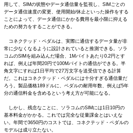
用して、SIMの状態やデータ通信量を監視し、SIMごとの
データ通信速度の変更、使用開始/休止といった操作をする
ことによって、データ通信にかかる費用を最小限に抑える
ための努力をすることができる。
コネクテッド・ペダルは、実際に通信するデータ量が非
常に少なくなるように設計されていると推測できる。ソラ
コムのSIMを組み込んだ場合、1Mバイトあたり0.2円とす
れば、例えば年間20円で100Mバイトの通信ができる。半
角文字にすれば1日平均で27万文字を送受信できる計算
だ。これはコネクテッド・ペダルには十分すぎる通信量だ
ろう。製品価格189ドルに、ペダルの耐用年数、例えば5年
分の通信料金を含めるという考え方が可能になる。
しかし、残念なことに、ソラコムのSIMには1日10円の
基本料金がかかる。これでは完全な従量課金とはいえな
い。年間で3650円のコストでは、コネクテッド・ペダルの
モデルは成り立たない。