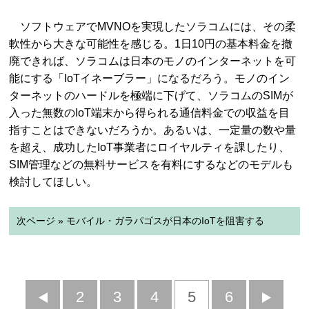
ソフトウェアでMVNOを実現したソラコムには、その柔
軟性から大きな可能性を感じる。1日10円の基本料金を撤
廃できれば、ソラコムは日本のモノのインターネットを可
能にする「IoTイネーブラー」になるだろう。モノのイン
ターネットのハードルを極端に下げて、ソラコムのSIMが
入った無数のIoT端末から得られる通信料金での収益を目
指すことはできないだろうか。あるいは、一定量の数や量
を超え、成功したIoT事業者にロイヤルティを課したり、
SIM管理などの無料サービスを有料にするなどのモデルも
検討してほしい。
次ページ » モバイル・ガラパゴスが日本のIoTを阻害する
前
2
3
4
5
6