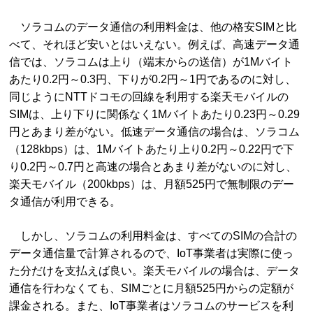
ソラコムのデータ通信の利用料金は、他の格安SIMと比
べて、それほど安いとはいえない。例えば、高速データ通
信では、ソラコムは上り（端末からの送信）が1Mバイト
あたり0.2円～0.3円、下りが0.2円～1円であるのに対し、
同じようにNTTドコモの回線を利用する楽天モバイルの
SIMは、上り下りに関係なく1Mバイトあたり0.23円～0.29
円とあまり差がない。低速データ通信の場合は、ソラコム
（128kbps）は、1Mバイトあたり上り0.2円～0.22円で下
り0.2円～0.7円と高速の場合とあまり差がないのに対し、
楽天モバイル（200kbps）は、月額525円で無制限のデー
タ通信が利用できる。
しかし、ソラコムの利用料金は、すべてのSIMの合計の
データ通信量で計算されるので、IoT事業者は実際に使っ
た分だけを支払えば良い。楽天モバイルの場合は、データ
通信を行わなくても、SIMごとに月額525円からの定額が
課金される。また、IoT事業者はソラコムのサービスを利