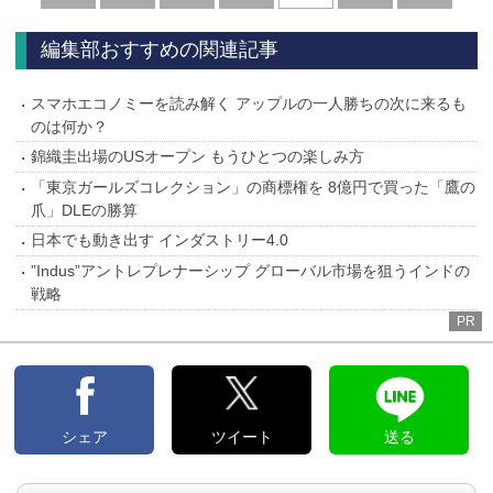
へ
へ
編集部おすすめの関連記事
スマホエコノミーを読み解く アップルの一人勝ちの次に来るも
のは何か？
錦織圭出場のUSオープン もうひとつの楽しみ方
「東京ガールズコレクション」の商標権を 8億円で買った「鷹の
爪」DLEの勝算
日本でも動き出す インダストリー4.0
”Indus”アントレプレナーシップ グローバル市場を狙うインドの
戦略
PR
シェア
ツイート
送る