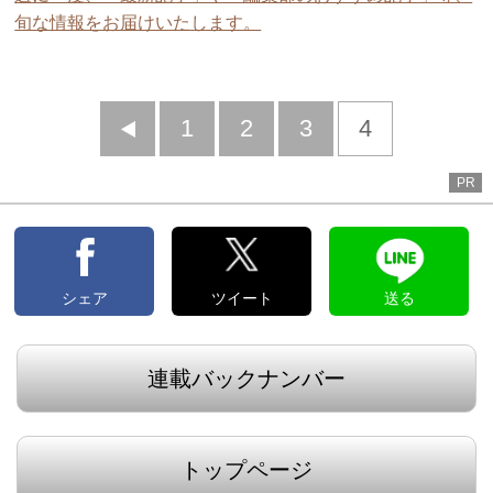
旬な情報をお届けいたします。
前
1
2
3
4
へ
PR
シェア
ツイート
送る
連載バックナンバー
トップページ