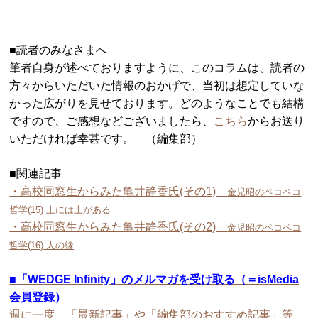
■読者のみなさまへ
筆者自身が述べておりますように、このコラムは、読者の
方々からいただいた情報のおかげで、当初は想定していな
かった広がりを見せております。どのようなことでも結構
ですので、ご感想などございましたら、
こちら
からお送り
いただければ幸甚です。 （編集部）
■関連記事
・高校同窓生からみた亀井静香氏(その1)
金児昭のペコペコ
哲学(15) 上には上がある
・高校同窓生からみた亀井静香氏(その2)
金児昭のペコペコ
哲学(16) 人の縁
■
「WEDGE Infinity」のメルマガを受け取る（＝isMedia
会員登録）
週に一度、「最新記事」や「編集部のおすすめ記事」等、