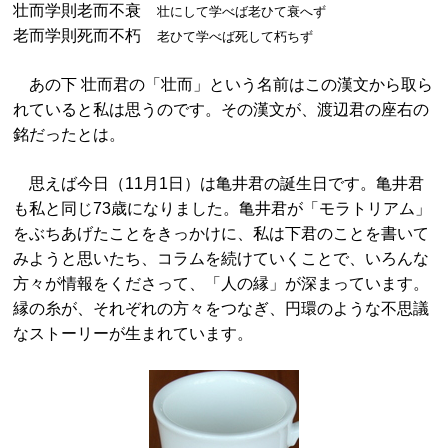
壮而学則老而不衰
壮にして学べば老ひて衰へず
老而学則死而不朽
老ひて学べば死して朽ちず
あの下 壮而君の「壮而」という名前はこの漢文から取ら
れていると私は思うのです。その漢文が、渡辺君の座右の
銘だったとは。
思えば今日（11月1日）は亀井君の誕生日です。亀井君
も私と同じ73歳になりました。亀井君が「モラトリアム」
をぶちあげたことをきっかけに、私は下君のことを書いて
みようと思いたち、コラムを続けていくことで、いろんな
方々が情報をくださって、「人の縁」が深まっています。
縁の糸が、それぞれの方々をつなぎ、円環のような不思議
なストーリーが生まれています。