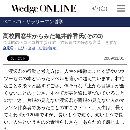
8/7(金)
ペコペコ・サラリーマン哲学
高校同窓生からみた亀井静香氏(その3)
金児昭のペコペコ哲学(17) 絆―渡辺蔚君の好きな言葉・きずな
金児昭
（ 経済・金融・経営評論家）
2009/11/01
渡辺君の行動と考え方は、人生の機微にふれる話やハウ
ツーものの本といったレベルを遙かに超えています。壮絶
なことを淡々と話すすごさ、偉そうな「上から目線」が全
くないことのすごさ、すべてが実体験に基づいていること
のすごさ、片眼の見えない渡辺君が両眼の見えない人のマ
ラソン伴奏者であったことのすごさ・・・。人生は、長く
てもわずか120年ですが、長いようで短く、短いようで長
い、人生というものの素晴らしさを、あらためて感じまし
た。