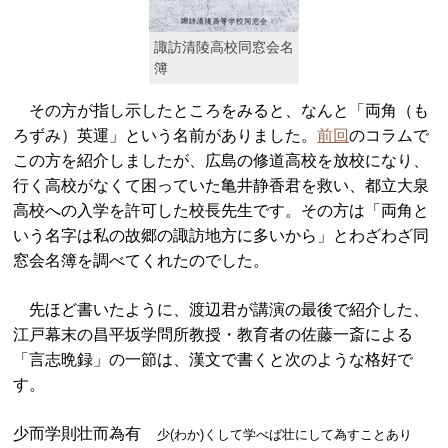
諏訪清陵高校同窓会名
簿
その方が指し示したところをみると、なんと「両角（も
ろずみ）英運」という名前がありました。
前回
のコラムで
この方を紹介しましたが、広島の修道高校を放校になり、
行く高校がなくて困っていた亀井静香君を救い、都立大泉
高校への入学を許可した校長先生です。その方は「両角と
いう名字は私の故郷の諏訪地方に多いから」とわざわざ同
窓会名簿を調べてくれたのでした。
先ほど書いたように、渡辺君が講演の最後で紹介した、
江戸幕末の昌平坂学問所教授・教育者の佐藤一斎による
「言志晩録」の一節は、漢文で書くと次のような格好で
す。
少而学則壮而為有
少(わか)くして学べば壮にして為すことあり