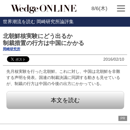
8/6(木)
世界潮流を読む 岡崎研究所論評集
北朝鮮核実験にどう出るか
制裁措置の行方は中国にかかる
岡崎研究所
2016/02/10
先月核実験を行った北朝鮮。これに対し、中国は北朝鮮を非難
する声明を発表。国連の制裁決議に同調する動きも見せている
が、制裁の行方は中国の今後の出方にかかっている。
本文を読む
PR