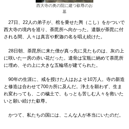
西大寺の奥の院に建つ叡尊のお
墓
27日、22人の弟子が、棺を乗せた輿（こし）をかついで
西大寺の境内を巡り、荼毘所へ向かった。遺骸が荼毘に付
される間、人々は真言や釈迦の名を唱え続けた。
28日朝、荼毘所に来た僧が真っ先に見たものは、灰の上
に咲いた一房の赤い花だった。遺骨は宝瓶に納めて荼毘所
に埋め、その上に大きな五輪塔が建てられた。
90年の生涯に、戒を授けた人はおよそ10万人。寺の新造
と修造は合わせて700カ所に及んだ。浄土を願わず、生ま
れ変わっても、この穢土で、もっとも苦しむ人々を救いた
いと願い続けた叡尊。
かつて、私たちの国には、こんな人が本当にいたのだ。