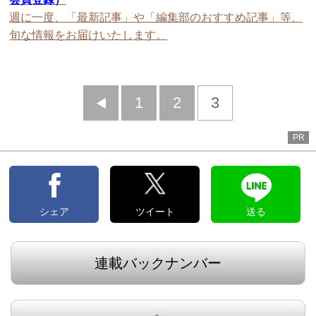
週に一度、「最新記事」や「編集部のおすすめ記事」等、
旬な情報をお届けいたします。
前
1
2
3
へ
PR
シェア
ツイート
送る
連載バックナンバー