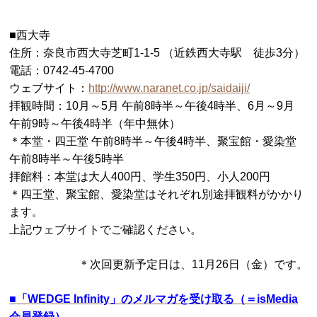
■西大寺
住所：奈良市西大寺芝町1-1-5 （近鉄西大寺駅 徒歩3分）
電話：0742-45-4700
ウェブサイト：
http://www.naranet.co.jp/saidaiji/
拝観時間：10月～5月 午前8時半～午後4時半、6月～9月
午前9時～午後4時半（年中無休）
＊本堂・四王堂 午前8時半～午後4時半、聚宝館・愛染堂
午前8時半～午後5時半
拝館料：本堂は大人400円、学生350円、小人200円
＊四王堂、聚宝館、愛染堂はそれぞれ別途拝観料がかかり
ます。
上記ウェブサイトでご確認ください。
＊次回更新予定日は、11月26日（金）です。
■
「WEDGE Infinity」のメルマガを受け取る（＝isMedia
会員登録）