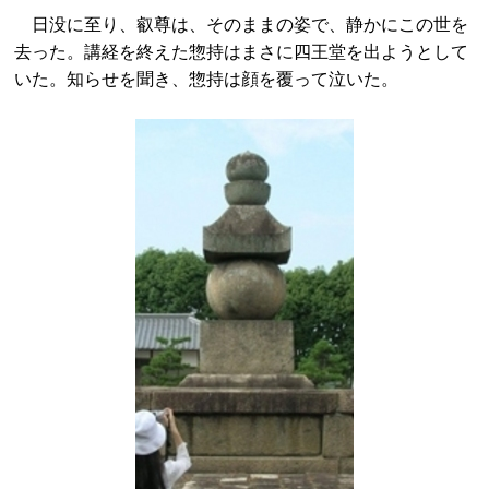
日没に至り、叡尊は、そのままの姿で、静かにこの世を
去った。講経を終えた惣持はまさに四王堂を出ようとして
いた。知らせを聞き、惣持は顔を覆って泣いた。