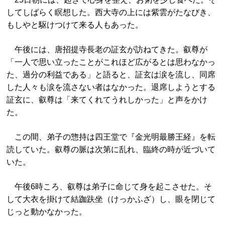
してしばらく瞑想した。西大寺の上には紫雲がたなびき、
もしやと駆けつけて来る人もあった。
午後には、唐招提寺長老の証玄が訪ねてきた。叡尊が
「一人で思い立ったことがこれほど広がるとは思わなかっ
た、過分の利益である」と語ると、証玄は涙を流し、同席
した人々も涙を流さない者はなかった。退席しようとする
証玄に、叡尊は「来てくれてうれしかった」と声をかけ
た。
この間、弟子の惣持は四王堂で『金光明最勝王経』を転
読していた。叡尊の脈は次第に乱れ、臨終の時が近づいて
いた。
午後6時ころ、叡尊は弟子に命じて身を起こさせた。そ
して大衣を掛けて結跏趺坐（けっかふざ）し、眼を閉じて
じっと動かなかった。