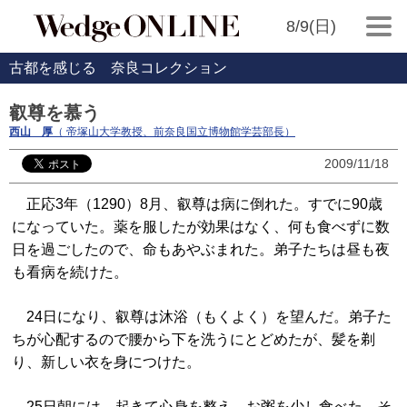
8/9(日)
古都を感じる 奈良コレクション
叡尊を慕う
西山 厚
（ 帝塚山大学教授、前奈良国立博物館学芸部長）
2009/11/18
正応3年（1290）8月、叡尊は病に倒れた。すでに90歳
になっていた。薬を服したが効果はなく、何も食べずに数
日を過ごしたので、命もあやぶまれた。弟子たちは昼も夜
も看病を続けた。
24日になり、叡尊は沐浴（もくよく）を望んだ。弟子た
ちが心配するので腰から下を洗うにとどめたが、髪を剃
り、新しい衣を身につけた。
25日朝には、起きて心身を整え、お粥を少し食べた。そ