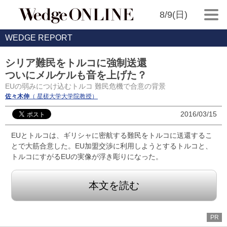
8/9(日)
WEDGE REPORT
シリア難民をトルコに強制送還
ついにメルケルも音を上げた？
EUの弱みにつけ込むトルコ 難民危機で合意の背景
佐々木伸
（ 星槎大学大学院教授）
2016/03/15
EUとトルコは、ギリシャに密航する難民をトルコに送還するこ
とで大筋合意した。EU加盟交渉に利用しようとするトルコと、
トルコにすがるEUの実像が浮き彫りになった。
本文を読む
PR