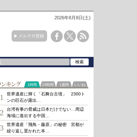
2026年8月8日(土)
メルマガ登録
ランキング
1時間
24時間
1週間
いいね
世界遺産に輝く「石舞台古墳」 2300ト
1
ンの巨石が露出…
台湾有事の脅威は日本だけでない…周辺
2
海域に進出する中国…
世界遺産「飛鳥・藤原」の秘密 宮都が
3
繰り返し置かれた本…