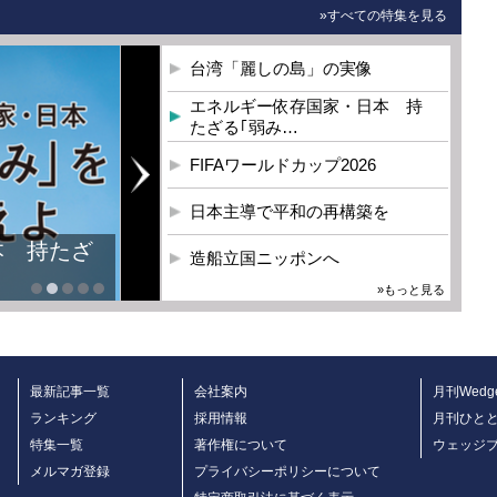
»すべての特集を見る
台湾「麗しの島」の実像
エネルギー依存国家・日本 持
たざる｢弱み…
FIFAワールドカップ2026
日本主導で平和の再構築を
本 持たざ
造船立国ニッポンへ
»もっと見る
最新記事一覧
会社案内
月刊Wedg
ランキング
採用情報
月刊ひと
特集一覧
著作権について
ウェッジ
メルマガ登録
プライバシーポリシーについて