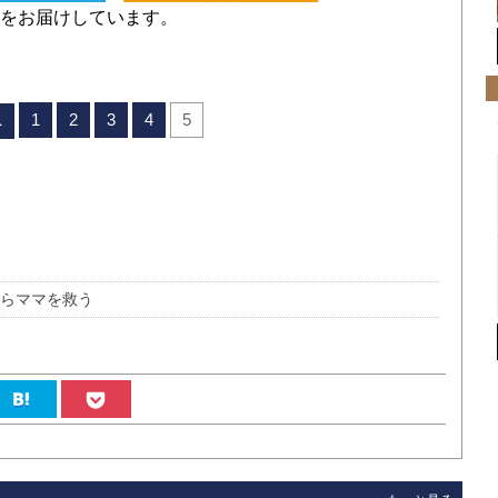
をお届けしています。
1
2
3
4
5
へ
からママを救う