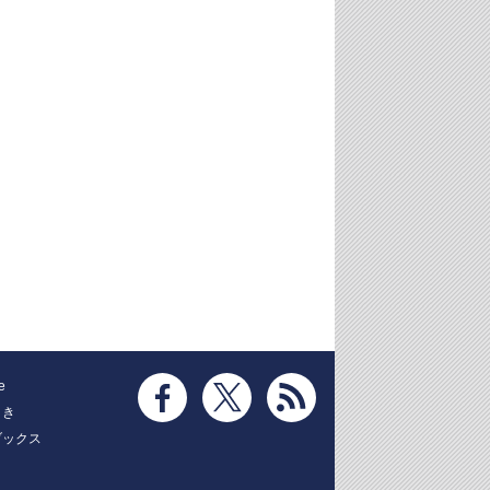
e
とき
ブックス