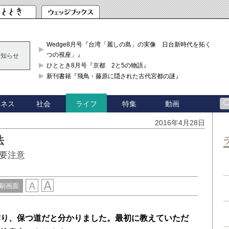
Wedge8月号『台湾「麗しの島」の実像 日台新時代を拓く「3
つの視座」』
お知らせ
ひととき8月号『京都 2と5の物語』
新刊書籍『飛鳥・藤原に隠された古代宮都の謎』
ジネス
社会
特集
動画
ライフ
2016年4月28日
法
要注意
刷画面
作り、保つ道だと分かりました。最初に教えていただ