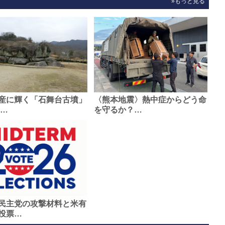
»もっと見る
産に輝く「石舞台古墳」
〈熊本地震〉熱中症からどう命
0…
を守るか？…
民主党の攻撃材料と米有
投票…