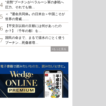
“劣勢”プーチンがベラルーシ軍の参戦へ
4
圧力、それでも独…
＜〝運命共同体〟の日米台＞中国こそが
5
世界の脅威....…
【平安京以前の京都には何があったの
6
か？】〈千年の都〉を…
国民の命まで、まるで湯水のごとく使う
7
プーチン…死傷者増…
»もっと見る