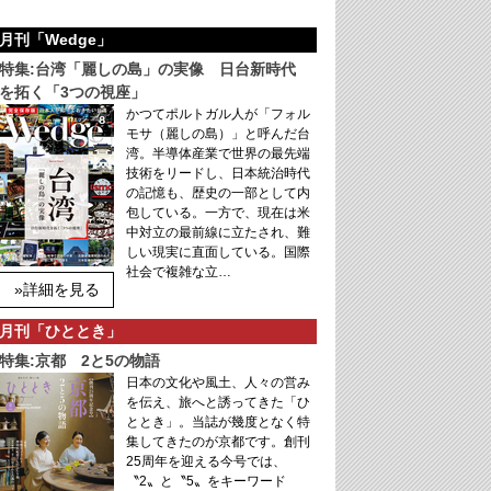
月刊「Wedge」
特集:台湾「麗しの島」の実像 日台新時代
を拓く「3つの視座」
かつてポルトガル人が「フォル
モサ（麗しの島）」と呼んだ台
湾。半導体産業で世界の最先端
技術をリードし、日本統治時代
の記憶も、歴史の一部として内
包している。一方で、現在は米
中対立の最前線に立たされ、難
しい現実に直面している。国際
社会で複雑な立…
»詳細を見る
月刊「ひととき」
特集:京都 2と5の物語
日本の文化や風土、人々の営み
を伝え、旅へと誘ってきた「ひ
ととき」。当誌が幾度となく特
集してきたのが京都です。創刊
25周年を迎える今号では、
〝2〟と〝5〟をキーワード