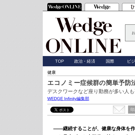
TOP
政治・経済
国際
ビ
健康
エコノミー症候群の簡単予防
デスクワークなど座り勤務が多い人も
WEDGE Infinity編集部
印
――継続することが、健康な身体を