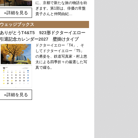
に、京都で新たな旅の物語を紡
ぎます。第1部は、俳優の常盤
»詳細を見る
貴子さんと仲間由紀…
ウェッジブックス
ありがとうT4&T5 923形ドクターイエロー
引退記念カレンダー2027 壁掛けタイプ
ドクターイエロー「T4」、そ
してドクターイエロー「T5」
の勇姿を、鉄道写真家・村上悠
太による四季折々の厳選した写
真で綴る。
»詳細を見る