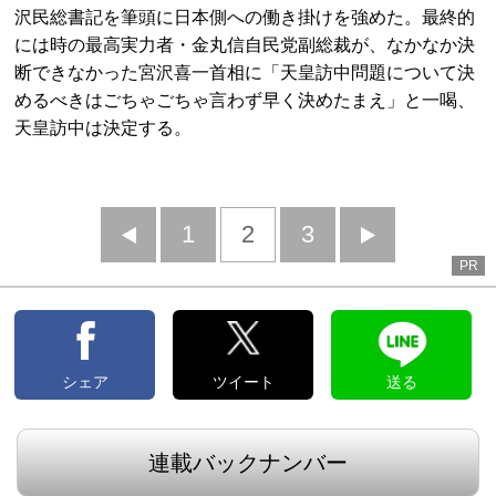
沢民総書記を筆頭に日本側への働き掛けを強めた。最終的
には時の最高実力者・金丸信自民党副総裁が、なかなか決
断できなかった宮沢喜一首相に「天皇訪中問題について決
めるべきはごちゃごちゃ言わず早く決めたまえ」と一喝、
天皇訪中は決定する。
前
1
2
3
次
PR
へ
へ
シェア
ツイート
送る
連載バックナンバー