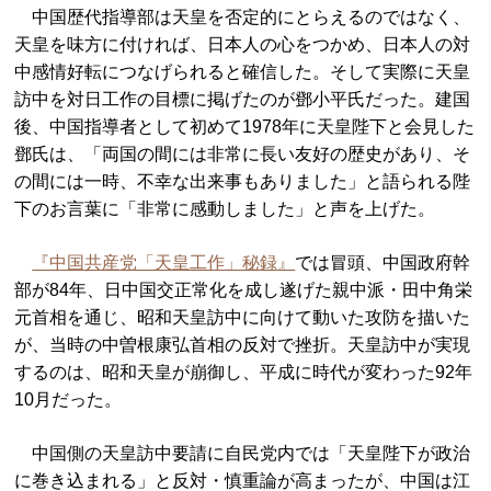
中国歴代指導部は天皇を否定的にとらえるのではなく、
天皇を味方に付ければ、日本人の心をつかめ、日本人の対
中感情好転につなげられると確信した。そして実際に天皇
訪中を対日工作の目標に掲げたのが鄧小平氏だった。建国
後、中国指導者として初めて1978年に天皇陛下と会見した
鄧氏は、「両国の間には非常に長い友好の歴史があり、そ
の間には一時、不幸な出来事もありました」と語られる陛
下のお言葉に「非常に感動しました」と声を上げた。
『中国共産党「天皇工作」秘録』
では冒頭、中国政府幹
部が84年、日中国交正常化を成し遂げた親中派・田中角栄
元首相を通じ、昭和天皇訪中に向けて動いた攻防を描いた
が、当時の中曽根康弘首相の反対で挫折。天皇訪中が実現
するのは、昭和天皇が崩御し、平成に時代が変わった92年
10月だった。
中国側の天皇訪中要請に自民党内では「天皇陛下が政治
に巻き込まれる」と反対・慎重論が高まったが、中国は江