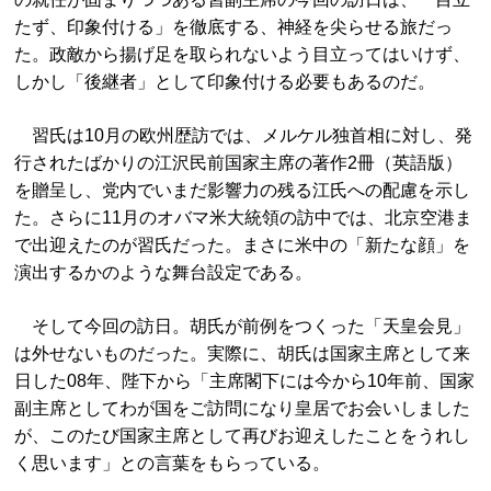
たず、印象付ける」を徹底する、神経を尖らせる旅だっ
た。政敵から揚げ足を取られないよう目立ってはいけず、
しかし「後継者」として印象付ける必要もあるのだ。
習氏は10月の欧州歴訪では、メルケル独首相に対し、発
行されたばかりの江沢民前国家主席の著作2冊（英語版）
を贈呈し、党内でいまだ影響力の残る江氏への配慮を示し
た。さらに11月のオバマ米大統領の訪中では、北京空港ま
で出迎えたのが習氏だった。まさに米中の「新たな顔」を
演出するかのような舞台設定である。
そして今回の訪日。胡氏が前例をつくった「天皇会見」
は外せないものだった。実際に、胡氏は国家主席として来
日した08年、陛下から「主席閣下には今から10年前、国家
副主席としてわが国をご訪問になり皇居でお会いしました
が、このたび国家主席として再びお迎えしたことをうれし
く思います」との言葉をもらっている。