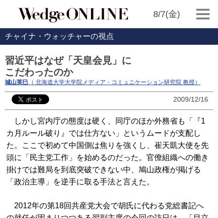
8/7(金)
チャイナ・ウォッチャーの視点
習近平はなぜ「天皇会見」に
こだわったのか
城山英巳
（ 北海道大学大学院メディア・コミュニケーション研究院 教授）
2009/12/16
しかし宮内庁の態度は硬く、同庁のほか外務省も「『1
カ月ルール破り』では仕方ない」というムードが支配し
た。ここで初めて中国側は焦りを強くし、崔天凱大使を先
頭に「民主党工作」を始めるのだった。官僚組織への働き
掛けでは難局を到底突破できない中、鳩山政権が掲げる
「政治主導」を逆手に取る手法と言えた。
2012年の第18回共産党大会で胡氏に代わる党総書記へ
の就任が固まりつつある習副主席の今回の訪日は、「目立