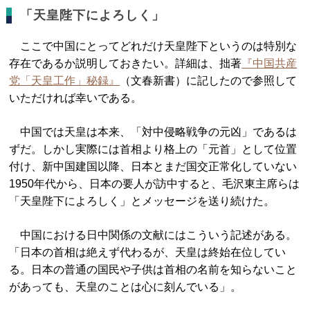
「天皇陛下によろしく」
ここで中国にとってどれだけ天皇陛下というのは特別な
存在であるか説明しておきたい。詳細は、拙著
『中国共産
党「天皇工作」秘録』
（文春新書）に記したので参照して
いただければ幸いである。
中国では天皇は本来、「対中侵略戦争の元凶」であるは
ずだ。しかし実際には首相より格上の「元首」として位置
付け、新中国建国以降、日本とまだ国交正常化していない
1950年代から、日本の要人が訪中すると、毛沢東主席らは
「天皇陛下によろしく」とメッセージを送り続けた。
中国における日中関係の文献にはこういう記述がある。
「日本の首相は絶えず代わるが、天皇は終始在位してい
る。日本の普通の国民や子供は首相の名前を知らないこと
があっても、天皇のことは心に刻んでいる」。