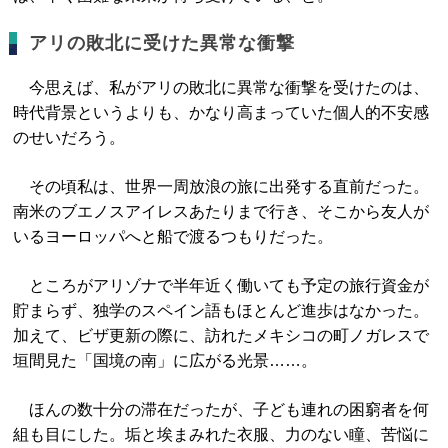
アリの敗北に受けた異常な衝撃
今思えば、私がアリの敗北に異常な衝撃を受けたのは、
時代背景というよりも、かなり高まっていた個人的不安感
のせいだろう。
その頃私は、世界一周放浪の旅に出発する直前だった。
南米のブエノスアイレスあたりまで行き、そこから友人が
いるヨーロッパへと船で渡るつもりだった。
ところがアリゾナで半年近く働いても予定の旅行資金が
貯まらず、独学のスペイン語もほとんど進歩はなかった。
加えて、ビザ更新の際に、訪れたメキシコの町ノガレスで
垣間見た「国境の南」に広がる光景……。
ほんの数十分の滞在だったが、子ども連れの困窮者を何
組も目にした。垢と埃まみれた衣服、力のない瞳、苦悩に