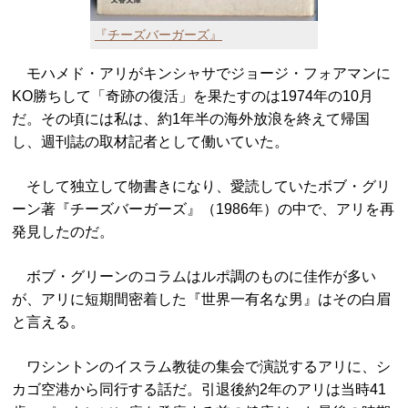
『チーズバーガーズ』
モハメド・アリがキンシャサでジョージ・フォアマンに
KO勝ちして「奇跡の復活」を果たすのは1974年の10月
だ。その頃には私は、約1年半の海外放浪を終えて帰国
し、週刊誌の取材記者として働いていた。
そして独立して物書きになり、愛読していたボブ・グリ
ーン著『チーズバーガーズ』（1986年）の中で、アリを再
発見したのだ。
ボブ・グリーンのコラムはルポ調のものに佳作が多い
が、アリに短期間密着した『世界一有名な男』はその白眉
と言える。
ワシントンのイスラム教徒の集会で演説するアリに、シ
カゴ空港から同行する話だ。引退後約2年のアリは当時41