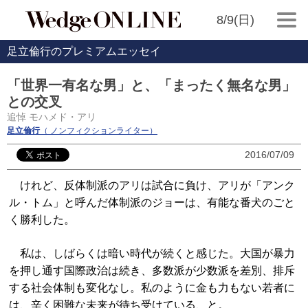
8/9(日)
足立倫行のプレミアムエッセイ
「世界一有名な男」と、「まったく無名な男」
との交叉
追悼 モハメド・アリ
足立倫行
（ ノンフィクションライター）
2016/07/09
けれど、反体制派のアリは試合に負け、アリが「アンク
ル・トム」と呼んだ体制派のジョーは、有能な番犬のごと
く勝利した。
私は、しばらくは暗い時代が続くと感じた。大国が暴力
を押し通す国際政治は続き、多数派が少数派を差別、排斥
する社会体制も変化なし。私のように金も力もない若者に
は、辛く困難な未来が待ち受けている、と。