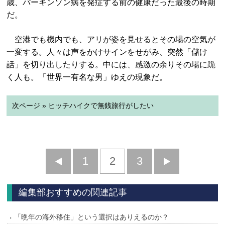
歳、パーキンソン病を発症する前の健康だった最後の時期
だ。
空港でも機内でも、アリが姿を見せるとその場の空気が
一変する。人々は声をかけサインをせがみ、突然「儲け
話」を切り出したりする。中には、感激の余りその場に跪
く人も。「世界一有名な男」ゆえの現象だ。
次ページ » ヒッチハイクで無銭旅行がしたい
前
1
2
3
次
へ
へ
編集部おすすめの関連記事
「晩年の海外移住」という選択はありえるのか？