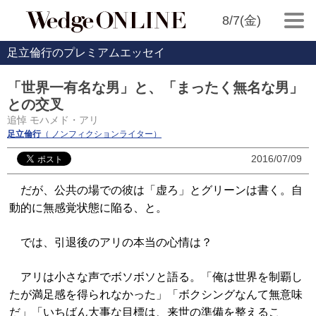
8/7(金)
足立倫行のプレミアムエッセイ
「世界一有名な男」と、「まったく無名な男」
との交叉
追悼 モハメド・アリ
足立倫行
（ ノンフィクションライター）
2016/07/09
だが、公共の場での彼は「虚ろ」とグリーンは書く。自
動的に無感覚状態に陥る、と。
では、引退後のアリの本当の心情は？
アリは小さな声でボソボソと語る。「俺は世界を制覇し
たが満足感を得られなかった」「ボクシングなんて無意味
だ」「いちばん大事な目標は、来世の準備を整えるこ