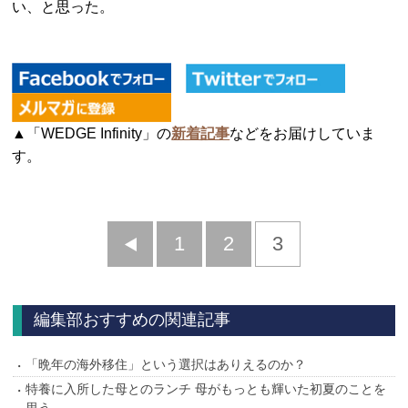
い、と思った。
▲「WEDGE Infinity」の
新着記事
などをお届けしていま
す。
前
1
2
3
へ
編集部おすすめの関連記事
「晩年の海外移住」という選択はありえるのか？
特養に入所した母とのランチ 母がもっとも輝いた初夏のことを