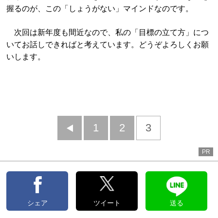
握るのが、この「しょうがない」マインドなのです。
次回は新年度も間近なので、私の「目標の立て方」につ
いてお話しできればと考えています。どうぞよろしくお願
いします。
前
1
2
3
へ
PR
シェア
ツイート
送る